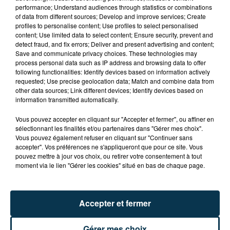
performance; Understand audiences through statistics or combinations
of data from different sources; Develop and improve services; Create
profiles to personalise content; Use profiles to select personalised
content; Use limited data to select content; Ensure security, prevent and
detect fraud, and fix errors; Deliver and present advertising and content;
Save and communicate privacy choices. These technologies may
process personal data such as IP address and browsing data to offer
TITRES DIFFUSÉS
following functionalities: Identify devices based on information actively
requested; Use precise geolocation data; Match and combine data from
other data sources; Link different devices; Identify devices based on
information transmitted automatically.
15h31
15h31
15h28
15h28
Vous pouvez accepter en cliquant sur "Accepter et fermer", ou affiner en
sélectionnant les finalités et/ou partenaires dans "Gérer mes choix".
Vous pouvez également refuser en cliquant sur "Continuer sans
accepter". Vos préférences ne s'appliqueront que pour ce site. Vous
pouvez mettre à jour vos choix, ou retirer votre consentement à tout
moment via le lien "Gérer les cookies" situé en bas de chaque page.
Accepter et fermer
TRYO
BRUNO MARS
L Hymne De Nos Campagnes
24k Magic
Gérer mes choix