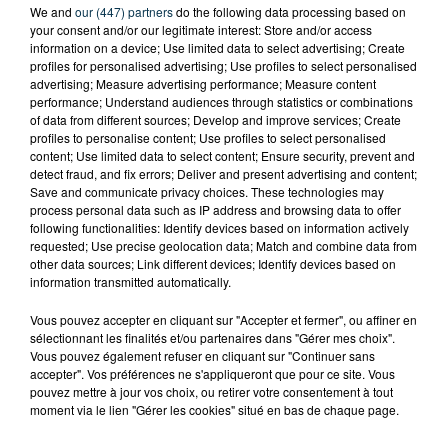
We and
our (447) partners
do the following data processing based on
your consent and/or our legitimate interest: Store and/or access
information on a device; Use limited data to select advertising; Create
profiles for personalised advertising; Use profiles to select personalised
advertising; Measure advertising performance; Measure content
performance; Understand audiences through statistics or combinations
of data from different sources; Develop and improve services; Create
profiles to personalise content; Use profiles to select personalised
content; Use limited data to select content; Ensure security, prevent and
detect fraud, and fix errors; Deliver and present advertising and content;
Save and communicate privacy choices. These technologies may
process personal data such as IP address and browsing data to offer
following functionalities: Identify devices based on information actively
requested; Use precise geolocation data; Match and combine data from
other data sources; Link different devices; Identify devices based on
information transmitted automatically.
Vous pouvez accepter en cliquant sur "Accepter et fermer", ou affiner en
TITRES DIFFUSÉS
sélectionnant les finalités et/ou partenaires dans "Gérer mes choix".
Vous pouvez également refuser en cliquant sur "Continuer sans
accepter". Vos préférences ne s'appliqueront que pour ce site. Vous
pouvez mettre à jour vos choix, ou retirer votre consentement à tout
11h36
11h36
11h33
11h33
moment via le lien "Gérer les cookies" situé en bas de chaque page.