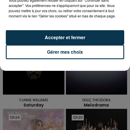
Vous pouvez également refuser en cliquant sur "Continuer sans
accepter". Vos préférences ne s'appliqueront que pour ce site. Vous
pouvez mettre à jour vos choix, ou retirer votre consentement à tout
moment via le lien "Gérer les cookies" situé en bas de chaque page.
TITRES DIFFUSÉS
Accepter et fermer
12h30
12h30
12h27
12h27
Gérer mes choix
CUNNIE WILLIAMS
DISIZ, THEODORA
Saturday
Melodrama
12h24
12h24
12h20
12h20