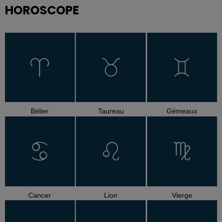
HOROSCOPE
Bélier
Taureau
Gémeaux
Cancer
Lion
Vierge