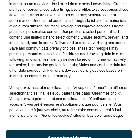
information on a device; Use limited data to select advertising; Create
profiles for personalised advertising; Use profiles to select personalised
advertising; Measure advertising performance; Measure content
performance; Understand audiences through statistics or combinations
of data from different sources; Develop and improve services; Create
profiles to personalise content; Use profiles to select personalised
content; Use limited data to select content; Ensure security, prevent and
detect fraud, and fix errors; Deliver and present advertising and content;
Save and communicate privacy choices. These technologies may
process personal data such as IP address and browsing data to offer
following functionalities: Identify devices based on information actively
requested; Use precise geolocation data; Match and combine data from
other data sources; Link different devices; Identify devices based on
information transmitted automatically.
TITRES DIFFUSÉS
Vous pouvez accepter en cliquant sur "Accepter et fermer", ou affiner en
sélectionnant les finalités et/ou partenaires dans "Gérer mes choix".
Vous pouvez également refuser en cliquant sur "Continuer sans
15h20
15h20
15h16
15h16
accepter". Vos préférences ne s'appliqueront que pour ce site. Vous
pouvez mettre à jour vos choix, ou retirer votre consentement à tout
moment via le lien "Gérer les cookies" situé en bas de chaque page.
Accepter et fermer