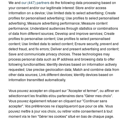
We and
our (447) partners
do the following data processing based on
your consent and/or our legitimate interest: Store and/or access
information on a device; Use limited data to select advertising; Create
profiles for personalised advertising; Use profiles to select personalised
advertising; Measure advertising performance; Measure content
performance; Understand audiences through statistics or combinations
of data from different sources; Develop and improve services; Create
profiles to personalise content; Use profiles to select personalised
content; Use limited data to select content; Ensure security, prevent and
detect fraud, and fix errors; Deliver and present advertising and content;
Save and communicate privacy choices. These technologies may
process personal data such as IP address and browsing data to offer
following functionalities: Identify devices based on information actively
requested; Use precise geolocation data; Match and combine data from
other data sources; Link different devices; Identify devices based on
information transmitted automatically.
Vous pouvez accepter en cliquant sur "Accepter et fermer", ou affiner en
TITRES DIFFUSÉS
sélectionnant les finalités et/ou partenaires dans "Gérer mes choix".
Vous pouvez également refuser en cliquant sur "Continuer sans
accepter". Vos préférences ne s'appliqueront que pour ce site. Vous
pouvez mettre à jour vos choix, ou retirer votre consentement à tout
6h07
6h07
6h04
6h04
moment via le lien "Gérer les cookies" situé en bas de chaque page.