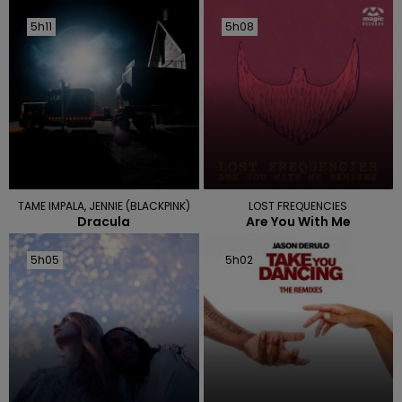
5h11
5h11
5h08
5h08
TAME IMPALA, JENNIE (BLACKPINK)
LOST FREQUENCIES
Dracula
Are You With Me
5h05
5h05
5h02
5h02