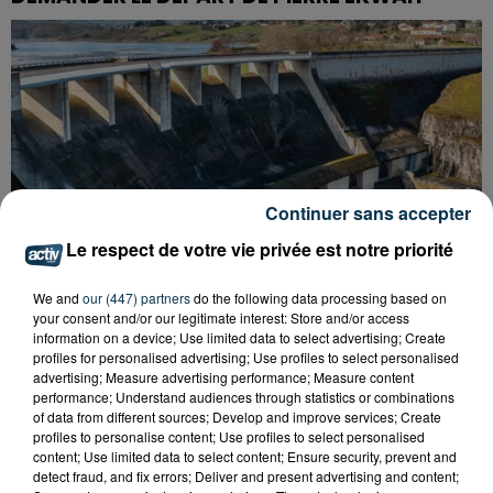
Continuer sans accepter
Le respect de votre vie privée est notre priorité
We and
our (447) partners
do the following data processing based on
your consent and/or our legitimate interest: Store and/or access
information on a device; Use limited data to select advertising; Create
profiles for personalised advertising; Use profiles to select personalised
advertising; Measure advertising performance; Measure content
CYANOBACTÉRIES : LE PRÉFÊT PREND UN
performance; Understand audiences through statistics or combinations
ARRÊTÉ POUR LES ACTIVITÉS DE...
of data from different sources; Develop and improve services; Create
profiles to personalise content; Use profiles to select personalised
content; Use limited data to select content; Ensure security, prevent and
detect fraud, and fix errors; Deliver and present advertising and content;