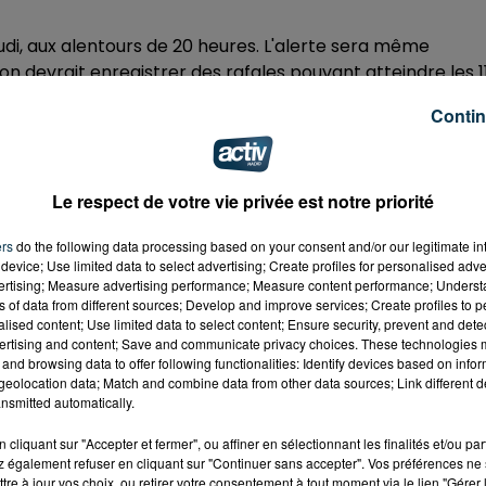
eudi, aux alentours de 20 heures. L'alerte sera même
n devrait enregistrer des rafales pouvant atteindre les 1
Contin
dredi.
Le respect de votre vie privée est notre priorité
 du dépôt de cookies que vous avez exprimé. Si vous
 votre accord en cliquant sur le bouton ci-dessous.
ers
do the following data processing based on your consent and/or our legitimate int
device; Use limited data to select advertising; Create profiles for personalised adver
vertising; Measure advertising performance; Measure content performance; Unders
her l'élément
ns of data from different sources; Develop and improve services; Create profiles to 
alised content; Use limited data to select content; Ensure security, prevent and detect
ertising and content; Save and communicate privacy choices. These technologies
and browsing data to offer following functionalities: Identify devices based on infor
eolocation data; Match and combine data from other data sources; Link different de
nsmitted automatically.
cliquant sur "Accepter et fermer", ou affiner en sélectionnant les finalités et/ou pa
 également refuser en cliquant sur "Continuer sans accepter". Vos préférences ne 
tre à jour vos choix, ou retirer votre consentement à tout moment via le lien "Gérer 