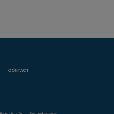
B
CONTACT
Plan du site
Les webradios