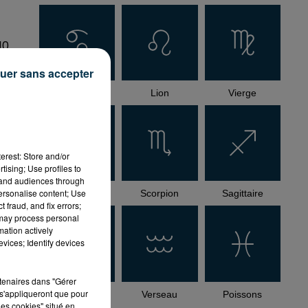
10
uer sans accepter
Cancer
Lion
Vierge
erest: Store and/or
tising; Use profiles to
tand audiences through
personalise content; Use
Balance
Scorpion
Sagittaire
 fraud, and fix errors;
 may process personal
mation actively
vices; Identify devices
rtenaires dans "Gérer
s'appliqueront que pour
Capricorne
Verseau
Poissons
les cookies" situé en