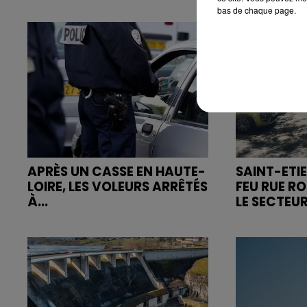
bas de chaque page.
APRÈS UN CASSE EN HAUTE-
SAINT-ETIE
LOIRE, LES VOLEURS ARRÊTÉS
FEU RUE R
À...
LE SECTEUR