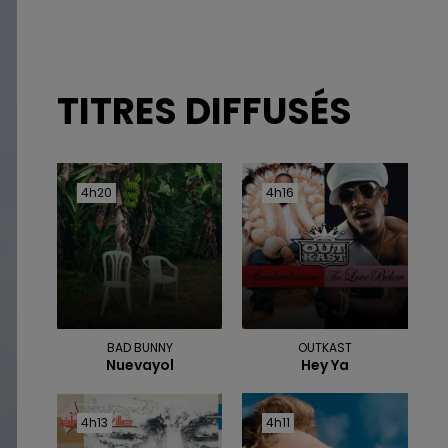
TITRES DIFFUSÉS
4h20
4h20
4h16
4h16
BAD BUNNY
OUTKAST
Nuevayol
Hey Ya
4h13
4h13
4h11
4h11