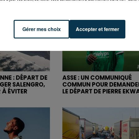
Gérer mes choix
Accepter et fermer
NNE : DÉPART DE
ASSE : UN COMMUNIQUÉ
OGER SALENGRO,
COMMUN POUR DEMANDE
 À ÉVITER
LE DÉPART DE PIERRE EKW