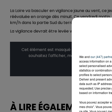
La Loire va basculer en vigilance jaune au vent, ce j
réévaluée en orange dès minuit. Ce vendredi matin, o
km/h dans la partie Sud du territoire.
La vigilance devrait être levée vers 16 heures, ce ven
Cet élément est masqué compte-tenu du refus
souhaitez l'afficher, merci de nous donner
We and
our (447) partn
access information on a 
select personalised ad
Affic
statistics or combinatio
profiles to select person
Deliver and present adv
data such as IP address 
requested; Use precise g
based on information tra
Vous pouvez accepter en 
À LIRE ÉGALEMENT
mes choix". Vous pouvez
ce site. Vous pouvez met