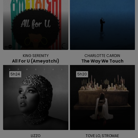
KING SERENITY
CHARLOTTE CARDIN
All For U (ameyatchi)
The Way We Touch
5h24
5h24
5h20
5h20
LIZZO
TOVE LO, STROMAE