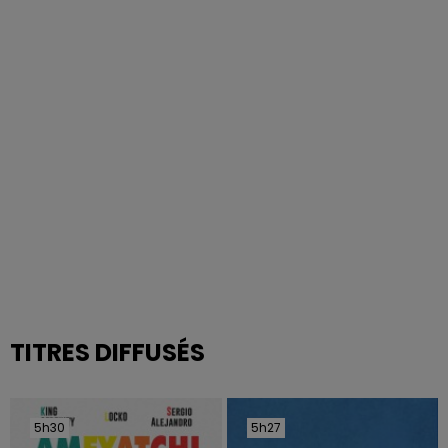
TITRES DIFFUSÉS
5h30
5h30
5h27
5h27