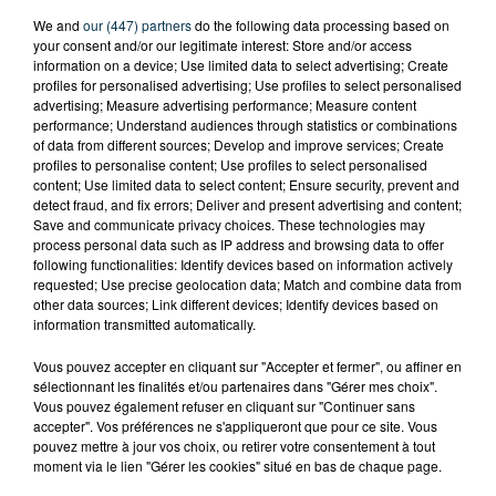
We and
our (447) partners
do the following data processing based on
your consent and/or our legitimate interest: Store and/or access
information on a device; Use limited data to select advertising; Create
profiles for personalised advertising; Use profiles to select personalised
advertising; Measure advertising performance; Measure content
performance; Understand audiences through statistics or combinations
of data from different sources; Develop and improve services; Create
profiles to personalise content; Use profiles to select personalised
content; Use limited data to select content; Ensure security, prevent and
detect fraud, and fix errors; Deliver and present advertising and content;
Save and communicate privacy choices. These technologies may
process personal data such as IP address and browsing data to offer
following functionalities: Identify devices based on information actively
requested; Use precise geolocation data; Match and combine data from
other data sources; Link different devices; Identify devices based on
FOREZTIVAL : DROGUÉ ET TENANT DES
information transmitted automatically.
PROPOS DÉPLACÉS, UN FESTIVALIER A...
Vous pouvez accepter en cliquant sur "Accepter et fermer", ou affiner en
sélectionnant les finalités et/ou partenaires dans "Gérer mes choix".
Vous pouvez également refuser en cliquant sur "Continuer sans
accepter". Vos préférences ne s'appliqueront que pour ce site. Vous
pouvez mettre à jour vos choix, ou retirer votre consentement à tout
moment via le lien "Gérer les cookies" situé en bas de chaque page.