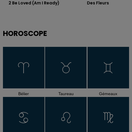
2 Be Loved (am I Ready)
Des Fleurs
HOROSCOPE
Bélier
Taureau
Gémeaux