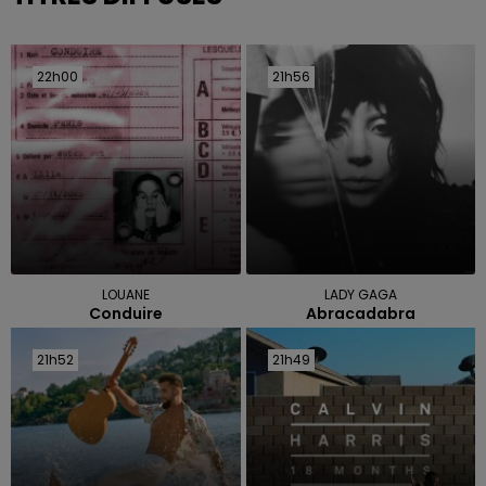
22h00
22h00
21h56
21h56
LOUANE
LADY GAGA
Conduire
Abracadabra
21h52
21h52
21h49
21h49