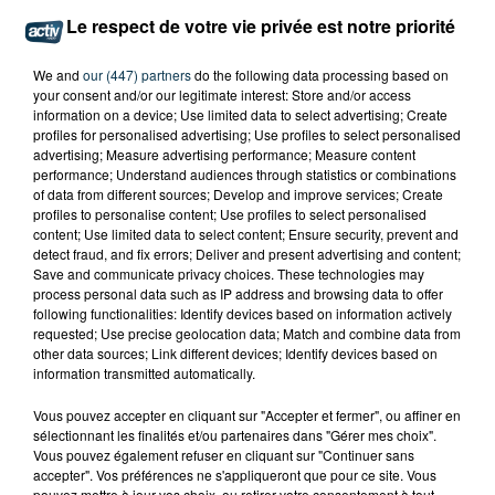
Le respect de votre vie privée est notre priorité
We and
our (447) partners
do the following data processing based on
your consent and/or our legitimate interest: Store and/or access
information on a device; Use limited data to select advertising; Create
profiles for personalised advertising; Use profiles to select personalised
advertising; Measure advertising performance; Measure content
performance; Understand audiences through statistics or combinations
of data from different sources; Develop and improve services; Create
profiles to personalise content; Use profiles to select personalised
content; Use limited data to select content; Ensure security, prevent and
detect fraud, and fix errors; Deliver and present advertising and content;
Save and communicate privacy choices. These technologies may
process personal data such as IP address and browsing data to offer
following functionalities: Identify devices based on information actively
requested; Use precise geolocation data; Match and combine data from
SAINT-ETIENNE : UN ENFANT DÉCÈDE APRÈS
other data sources; Link different devices; Identify devices based on
UNE CHUTE DU 8E ÉTAGE
information transmitted automatically.
Vous pouvez accepter en cliquant sur "Accepter et fermer", ou affiner en
sélectionnant les finalités et/ou partenaires dans "Gérer mes choix".
Vous pouvez également refuser en cliquant sur "Continuer sans
accepter". Vos préférences ne s'appliqueront que pour ce site. Vous
pouvez mettre à jour vos choix, ou retirer votre consentement à tout