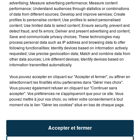
advertising; Measure advertising performance; Measure content
performance; Understand audiences through statistics or combinations
of data from different sources; Develop and improve services; Create
profiles to personalise content; Use profiles to select personalised
content; Use limited data to select content; Ensure security, prevent and
detect fraud, and fix errors; Deliver and present advertising and content;
Save and communicate privacy choices. These technologies may
process personal data such as IP address and browsing data to offer
following functionalities: Identify devices based on information actively
requested; Use precise geolocation data; Match and combine data from
TITRES DIFFUSÉS
other data sources; Link different devices; Identify devices based on
information transmitted automatically.
Vous pouvez accepter en cliquant sur "Accepter et fermer", ou affiner en
15h38
15h38
15h36
15h36
sélectionnant les finalités et/ou partenaires dans "Gérer mes choix".
Vous pouvez également refuser en cliquant sur "Continuer sans
accepter". Vos préférences ne s'appliqueront que pour ce site. Vous
pouvez mettre à jour vos choix, ou retirer votre consentement à tout
moment via le lien "Gérer les cookies" situé en bas de chaque page.
Accepter et fermer