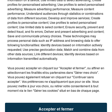
profiles for personalised advertising; Use profiles to select personalised
advertising; Measure advertising performance; Measure content
performance; Understand audiences through statistics or combinations
of data from different sources; Develop and improve services; Create
profiles to personalise content; Use profiles to select personalised
content; Use limited data to select content; Ensure security, prevent and
detect fraud, and fix errors; Deliver and present advertising and content;
Save and communicate privacy choices. These technologies may
process personal data such as IP address and browsing data to offer
following functionalities: Identify devices based on information actively
requested; Use precise geolocation data; Match and combine data from
other data sources; Link different devices; Identify devices based on
TITRES DIFFUSÉS
information transmitted automatically.
Vous pouvez accepter en cliquant sur "Accepter et fermer", ou affiner en
sélectionnant les finalités et/ou partenaires dans "Gérer mes choix".
Vous pouvez également refuser en cliquant sur "Continuer sans
13h28
13h28
13h25
13h25
accepter". Vos préférences ne s'appliqueront que pour ce site. Vous
pouvez mettre à jour vos choix, ou retirer votre consentement à tout
moment via le lien "Gérer les cookies" situé en bas de chaque page.
Accepter et fermer