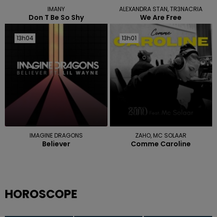
IMANY
ALEXANDRA STAN, TR3NACRIA
Don T Be So Shy
We Are Free
13h04
13h04
13h01
13h01
IMAGINE DRAGONS
ZAHO, MC SOLAAR
Believer
Comme Caroline
HOROSCOPE