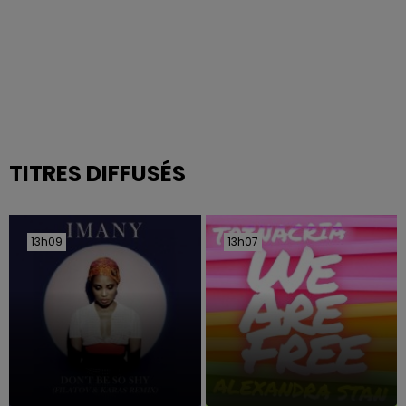
TITRES DIFFUSÉS
13h09
13h09
13h07
13h07