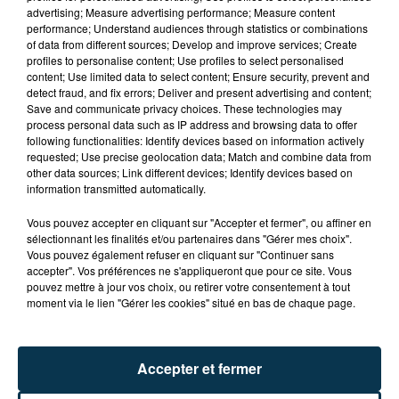
advertising; Measure advertising performance; Measure content
performance; Understand audiences through statistics or combinations
of data from different sources; Develop and improve services; Create
profiles to personalise content; Use profiles to select personalised
content; Use limited data to select content; Ensure security, prevent and
detect fraud, and fix errors; Deliver and present advertising and content;
Save and communicate privacy choices. These technologies may
process personal data such as IP address and browsing data to offer
following functionalities: Identify devices based on information actively
requested; Use precise geolocation data; Match and combine data from
other data sources; Link different devices; Identify devices based on
BISON FUTÉ HISSE LE DRAPEAU ROUGE CE
information transmitted automatically.
SAMEDI !
Vous pouvez accepter en cliquant sur "Accepter et fermer", ou affiner en
sélectionnant les finalités et/ou partenaires dans "Gérer mes choix".
Vous pouvez également refuser en cliquant sur "Continuer sans
accepter". Vos préférences ne s'appliqueront que pour ce site. Vous
pouvez mettre à jour vos choix, ou retirer votre consentement à tout
moment via le lien "Gérer les cookies" situé en bas de chaque page.
Accepter et fermer