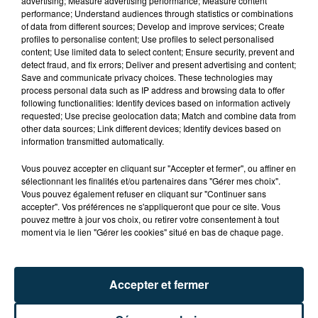
advertising; Measure advertising performance; Measure content
params="color=ff5500&auto_play=false&hide_rela
performance; Understand audiences through statistics or combinations
width="100%" height="166" iframe="true" /]
of data from different sources; Develop and improve services; Create
profiles to personalise content; Use profiles to select personalised
content; Use limited data to select content; Ensure security, prevent and
detect fraud, and fix errors; Deliver and present advertising and content;
Save and communicate privacy choices. These technologies may
process personal data such as IP address and browsing data to offer
following functionalities: Identify devices based on information actively
Offre n°13 : Fraiseur
requested; Use precise geolocation data; Match and combine data from
other data sources; Link different devices; Identify devices based on
programmateur
information transmitted automatically.
Vous pouvez accepter en cliquant sur "Accepter et fermer", ou affiner en
sélectionnant les finalités et/ou partenaires dans "Gérer mes choix".
Vous pouvez également refuser en cliquant sur "Continuer sans
accepter". Vos préférences ne s'appliqueront que pour ce site. Vous
pouvez mettre à jour vos choix, ou retirer votre consentement à tout
[soundcloud
moment via le lien "Gérer les cookies" situé en bas de chaque page.
url="https://api.soundcloud.com/tracks/254998929"
params="color=ff5500&auto_play=false&hide_rela
width="100%" height="166" iframe="true" /]
Accepter et fermer