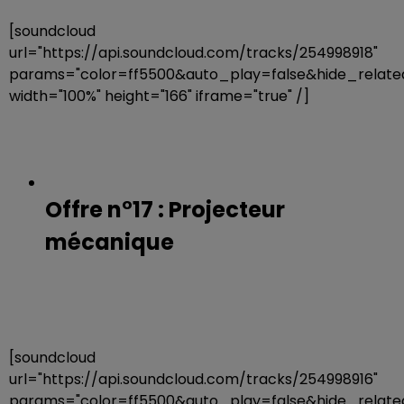
[soundcloud
url="https://api.soundcloud.com/tracks/254998918"
params="color=ff5500&auto_play=false&hide_rela
width="100%" height="166" iframe="true" /]
Offre n°17 : Projecteur
mécanique
[soundcloud
url="https://api.soundcloud.com/tracks/254998916"
params="color=ff5500&auto_play=false&hide_rela