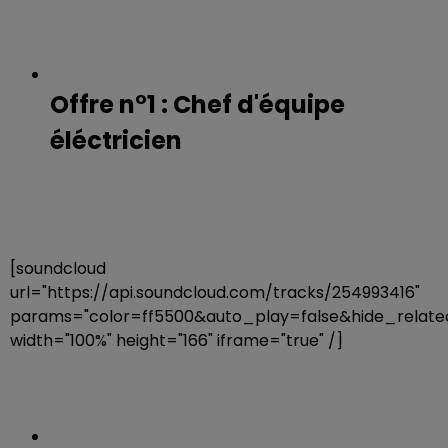
Offre n°1 : Chef d'équipe
éléctricien
[soundcloud
url="https://api.soundcloud.com/tracks/254993416"
params="color=ff5500&auto_play=false&hide_rela
width="100%" height="166" iframe="true" /]