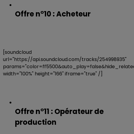
Offre n°10 : Acheteur
[soundcloud
url="https://api.soundcloud.com/tracks/254998935"
params="color=ff5500&auto_play=false&hide_rela
width="100%" height="166" iframe="true" /]
Offre n°11 : Opérateur de
production