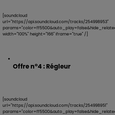
[soundcloud
url="https://api.soundcloud.com/tracks/254998953"
params="color=ff5500&auto_play=false&hide_rela
width="100%" height="166" iframe="true" /]
Offre n°4 : Régleur
[soundcloud
url="https://api.soundcloud.com/tracks/254998951"
params="color=ff5500&auto_play=false&hide_rela