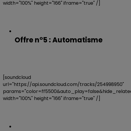
width="100%" height="166" iframe="true" /]
Offre n°5 : Automatisme
[soundcloud
url="https://api.soundcloud.com/tracks/254998950"
params="color=ff5500&auto_play=false&hide_rela
width="100%" height="166" iframe="true" /]