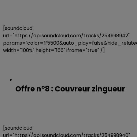
[soundcloud
url="https://api.soundcloud.com/tracks/254998942"
params="color=ff5500&auto_play=false&hide_rela
width="100%" height="166" iframe="true" /]
Offre n°8 : Couvreur zingueur
[soundcloud
url="https://api.soundcloud.com/tracks/254998940"