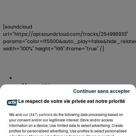
[soundcloud
url="https://api.soundcloud.com/tracks/254998933"
params="color=ff5500&auto_play=false&hide_rela
width="100%" height="166" iframe="true" /]
Offre n°12
Continuer sans accepter
Le respect de votre vie privée est notre priorité
We and
our (447) partners
do the following data processing based on
your consent and/or our legitimate interest: Store and/or access
[soundcloud
information on a device; Use limited data to select advertising; Create
profiles for personalised advertising; Use profiles to select personalised
url="https://api.soundcloud.com/tracks/254998932"