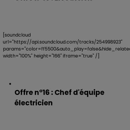
[soundcloud
url="https://api.soundcloud.com/tracks/254998923"
params="color=ff5500&auto_play=false&hide_rela
width="100%" height="166" iframe="true" /]
Offre n°16 : Chef d'équipe
électricien