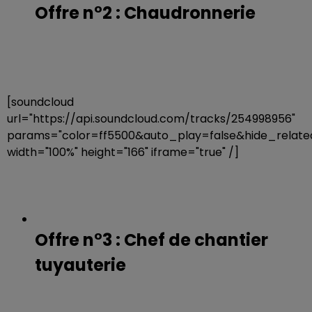
Offre n°2 : Chaudronnerie
[soundcloud
url="https://api.soundcloud.com/tracks/254998956"
params="color=ff5500&auto_play=false&hide_rela
width="100%" height="166" iframe="true" /]
Offre n°3 : Chef de chantier
tuyauterie