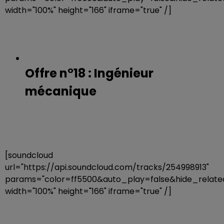
width="100%" height="166" iframe="true" /]
Offre n°18 : Ingénieur
mécanique
[soundcloud
url="https://api.soundcloud.com/tracks/254998913"
params="color=ff5500&auto_play=false&hide_rela
width="100%" height="166" iframe="true" /]