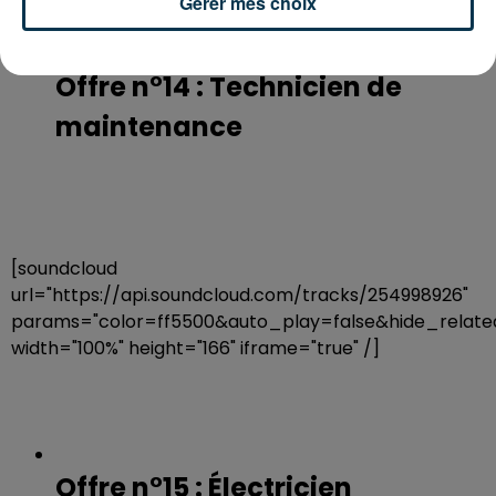
Gérer mes choix
Offre n°14 : Technicien de
maintenance
[soundcloud
url="https://api.soundcloud.com/tracks/254998926"
params="color=ff5500&auto_play=false&hide_rela
width="100%" height="166" iframe="true" /]
Offre n°15 : Électricien