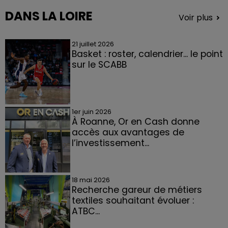
DANS LA LOIRE
Voir plus
21 juillet 2026
Basket : roster, calendrier... le point
sur le SCABB
1er juin 2026
À Roanne, Or en Cash donne
accès aux avantages de
l’investissement...
18 mai 2026
Recherche gareur de métiers
textiles souhaitant évoluer :
ATBC...