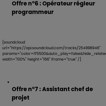
Offre n°6 : Opérateur régleur
programmeur
[soundcloud
url="https://api.soundcloud.com/tracks/254998946"
params="color=ff5500&auto_play=false&hide_rela
width="100%" height="166" iframe="true" /]
Offre n°7 : Assistant chef de
projet