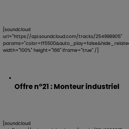
[soundcloud
url="https://api.soundcloud.com/tracks/254998905"
params="color=ff5500&auto_play=false&hide_rela
width="100%" height="166" iframe="true" /]
Offre n°21 : Monteur industriel
[soundcloud