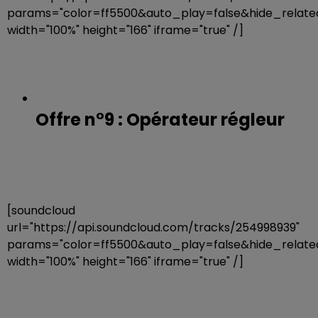
params="color=ff5500&auto_play=false&hide_rela
width="100%" height="166" iframe="true" /]
Offre n°9 : Opérateur régleur
[soundcloud
url="https://api.soundcloud.com/tracks/254998939"
params="color=ff5500&auto_play=false&hide_rela
width="100%" height="166" iframe="true" /]