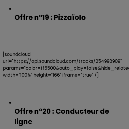
Offre n°19 : Pizzaïolo
[soundcloud
url="https://api.soundcloud.com/tracks/254998909"
params="color=ff5500&auto_play=false&hide_rela
width="100%" height="166" iframe="true" /]
Offre n°20 : Conducteur de
ligne