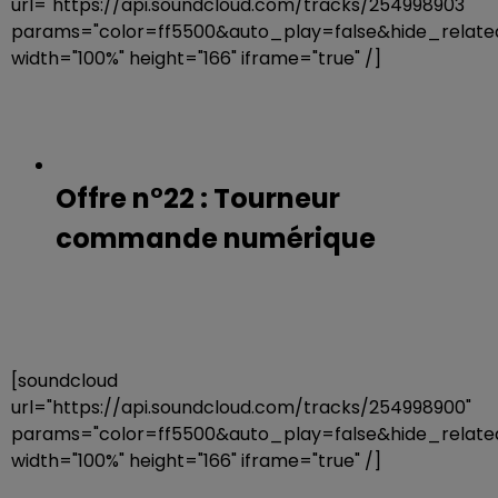
url="https://api.soundcloud.com/tracks/254998903"
params="color=ff5500&auto_play=false&hide_rela
width="100%" height="166" iframe="true" /]
Offre n°22 : Tourneur
commande numérique
[soundcloud
url="https://api.soundcloud.com/tracks/254998900"
params="color=ff5500&auto_play=false&hide_rela
width="100%" height="166" iframe="true" /]