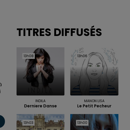
TITRES DIFFUSÉS
13h08
13h08
13h06
13h06
à
i
INDILA
MANON LISA
Derniere Danse
Le Petit Pecheur
13h03
13h03
13h00
13h00