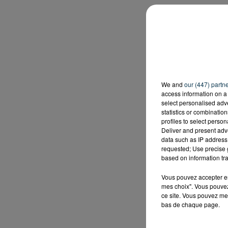
We and
our (447) partn
access information on a 
select personalised ad
statistics or combinatio
profiles to select person
Deliver and present adv
data such as IP address 
requested; Use precise g
based on information tra
Vous pouvez accepter en 
mes choix". Vous pouvez
ce site. Vous pouvez met
bas de chaque page.