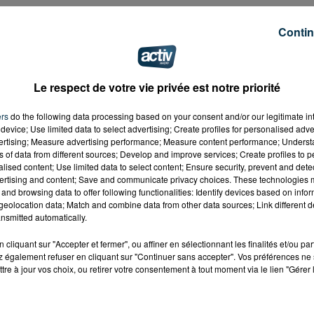
Contin
Le respect de votre vie privée est notre priorité
ers
do the following data processing based on your consent and/or our legitimate int
device; Use limited data to select advertising; Create profiles for personalised adver
vertising; Measure advertising performance; Measure content performance; Unders
ns of data from different sources; Develop and improve services; Create profiles to 
alised content; Use limited data to select content; Ensure security, prevent and detect
ertising and content; Save and communicate privacy choices. These technologies
and browsing data to offer following functionalities: Identify devices based on infor
eolocation data; Match and combine data from other data sources; Link different de
nsmitted automatically.
cliquant sur "Accepter et fermer", ou affiner en sélectionnant les finalités et/ou pa
 également refuser en cliquant sur "Continuer sans accepter". Vos préférences ne 
tre à jour vos choix, ou retirer votre consentement à tout moment via le lien "Gérer 