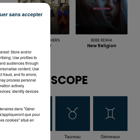
uer sans accepter
JONAS BROTHERS
BEBE REXHA
Sucker
New Religion
erest: Store and/or
tising; Use profiles to
tand audiences through
personalise content; Use
 fraud, and fix errors;
HOROSCOPE
 may process personal
mation actively
vices; Identify devices
rtenaires dans "Gérer
s'appliqueront que pour
les cookies" situé en
Bélier
Taureau
Gémeaux