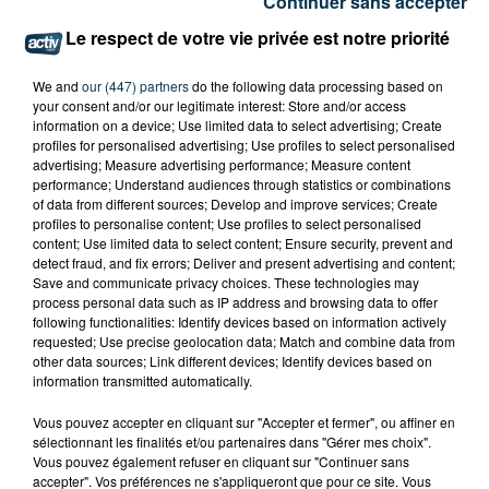
Continuer sans accepter
Le respect de votre vie privée est notre priorité
We and
our (447) partners
do the following data processing based on
your consent and/or our legitimate interest: Store and/or access
information on a device; Use limited data to select advertising; Create
profiles for personalised advertising; Use profiles to select personalised
advertising; Measure advertising performance; Measure content
performance; Understand audiences through statistics or combinations
of data from different sources; Develop and improve services; Create
profiles to personalise content; Use profiles to select personalised
content; Use limited data to select content; Ensure security, prevent and
detect fraud, and fix errors; Deliver and present advertising and content;
Save and communicate privacy choices. These technologies may
process personal data such as IP address and browsing data to offer
following functionalities: Identify devices based on information actively
requested; Use precise geolocation data; Match and combine data from
other data sources; Link different devices; Identify devices based on
information transmitted automatically.
L’ASSE RÉDUIT FACE À SOCHAUX, UNE
PREMIÈRE VICTOIRE POUR NOS VERTS ?
Vous pouvez accepter en cliquant sur "Accepter et fermer", ou affiner en
sélectionnant les finalités et/ou partenaires dans "Gérer mes choix".
Vous pouvez également refuser en cliquant sur "Continuer sans
accepter". Vos préférences ne s'appliqueront que pour ce site. Vous