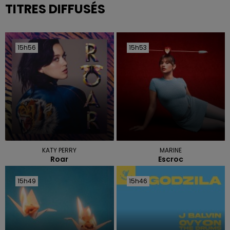
TITRES DIFFUSÉS
15h56
15h56
15h53
15h53
KATY PERRY
MARINE
Roar
Escroc
15h49
15h49
15h46
15h46