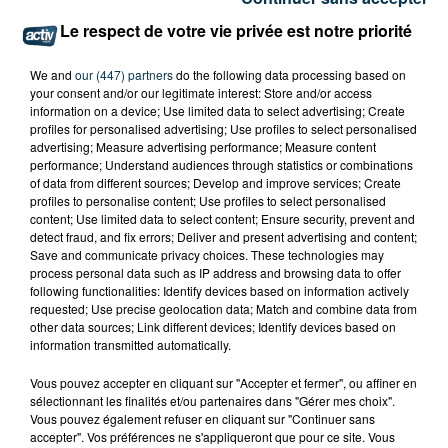
Le respect de votre vie privée est notre priorité
We and
our (447) partners
do the following data processing based on
À ROANNE, OR EN CASH DONNE ACCÈS AUX
your consent and/or our legitimate interest: Store and/or access
AVANTAGES DE L’INVESTISSEMENT...
information on a device; Use limited data to select advertising; Create
profiles for personalised advertising; Use profiles to select personalised
advertising; Measure advertising performance; Measure content
performance; Understand audiences through statistics or combinations
of data from different sources; Develop and improve services; Create
profiles to personalise content; Use profiles to select personalised
content; Use limited data to select content; Ensure security, prevent and
detect fraud, and fix errors; Deliver and present advertising and content;
Save and communicate privacy choices. These technologies may
process personal data such as IP address and browsing data to offer
following functionalities: Identify devices based on information actively
requested; Use precise geolocation data; Match and combine data from
other data sources; Link different devices; Identify devices based on
information transmitted automatically.
Vous pouvez accepter en cliquant sur "Accepter et fermer", ou affiner en
sélectionnant les finalités et/ou partenaires dans "Gérer mes choix".
Vous pouvez également refuser en cliquant sur "Continuer sans
accepter". Vos préférences ne s'appliqueront que pour ce site. Vous