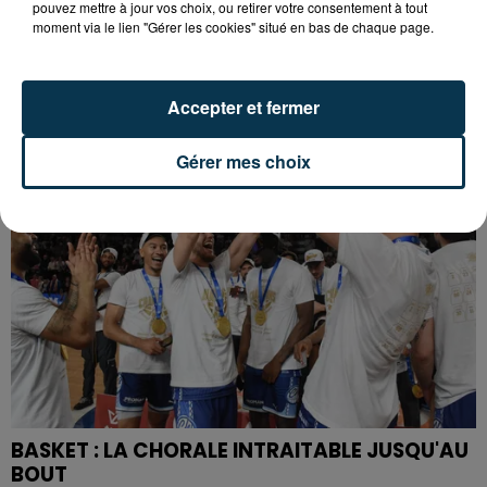
pouvez mettre à jour vos choix, ou retirer votre consentement à tout
moment via le lien "Gérer les cookies" situé en bas de chaque page.
RECHERCHE GAREUR DE MÉTIERS TEXTILES
SOUHAITANT ÉVOLUER : ATBC...
Accepter et fermer
Gérer mes choix
BASKET : LA CHORALE INTRAITABLE JUSQU'AU
BOUT