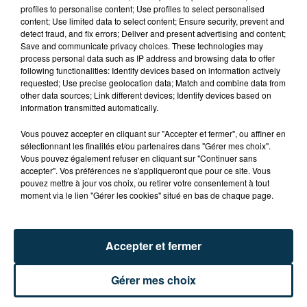
SAINT-ETIENNE : UN ENFANT DÉCÈDE APRÈS
profiles to personalise content; Use profiles to select personalised
content; Use limited data to select content; Ensure security, prevent and
UNE CHUTE DU 8E ÉTAGE
detect fraud, and fix errors; Deliver and present advertising and content;
Save and communicate privacy choices. These technologies may
process personal data such as IP address and browsing data to offer
following functionalities: Identify devices based on information actively
requested; Use precise geolocation data; Match and combine data from
other data sources; Link different devices; Identify devices based on
information transmitted automatically.
Vous pouvez accepter en cliquant sur "Accepter et fermer", ou affiner en
sélectionnant les finalités et/ou partenaires dans "Gérer mes choix".
Vous pouvez également refuser en cliquant sur "Continuer sans
accepter". Vos préférences ne s'appliqueront que pour ce site. Vous
pouvez mettre à jour vos choix, ou retirer votre consentement à tout
moment via le lien "Gérer les cookies" situé en bas de chaque page.
Accepter et fermer
15 000 PERSONNES ATTENDUES À
Gérer mes choix
MONTBRISON POUR LE TOUR DE FRANCE
FÉMININ