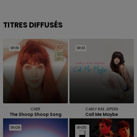
TITRES DIFFUSÉS
9h16
9h16
9h13
9h13
CHER
CARLY RAE JEPSEN
The Shoop Shoop Song
Call Me Maybe
9h09
9h09
9h05
9h05