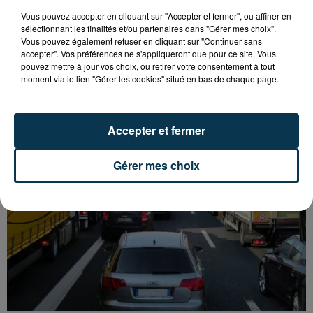
Vous pouvez accepter en cliquant sur "Accepter et fermer", ou affiner en
sélectionnant les finalités et/ou partenaires dans "Gérer mes choix".
Vous pouvez également refuser en cliquant sur "Continuer sans
L’ASSE RÉDUIT FACE À SOCHAUX, UNE
accepter". Vos préférences ne s'appliqueront que pour ce site. Vous
pouvez mettre à jour vos choix, ou retirer votre consentement à tout
PREMIÈRE VICTOIRE POUR NOS VERTS ?
moment via le lien "Gérer les cookies" situé en bas de chaque page.
Accepter et fermer
Gérer mes choix