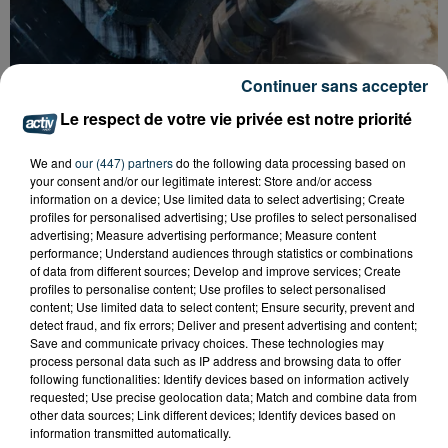
Continuer sans accepter
Le respect de votre vie privée est notre priorité
CYANOBACTÉRIES : LE PRÉFÊT PREND UN
ARRÊTÉ POUR LES ACTIVITÉS DE...
We and
our (447) partners
do the following data processing based on
your consent and/or our legitimate interest: Store and/or access
information on a device; Use limited data to select advertising; Create
profiles for personalised advertising; Use profiles to select personalised
advertising; Measure advertising performance; Measure content
performance; Understand audiences through statistics or combinations
of data from different sources; Develop and improve services; Create
profiles to personalise content; Use profiles to select personalised
content; Use limited data to select content; Ensure security, prevent and
detect fraud, and fix errors; Deliver and present advertising and content;
Save and communicate privacy choices. These technologies may
process personal data such as IP address and browsing data to offer
following functionalities: Identify devices based on information actively
requested; Use precise geolocation data; Match and combine data from
other data sources; Link different devices; Identify devices based on
information transmitted automatically.