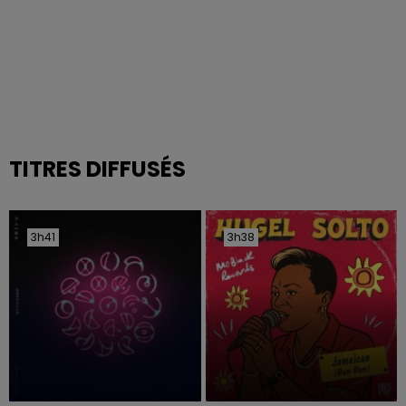
TITRES DIFFUSÉS
3h41
3h41
3h38
3h38