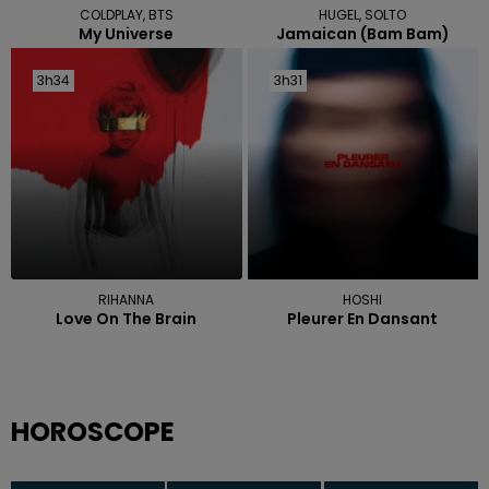
COLDPLAY, BTS
HUGEL, SOLTO
My Universe
Jamaican (bam Bam)
3h34
3h34
3h31
3h31
RIHANNA
HOSHI
Love On The Brain
Pleurer En Dansant
HOROSCOPE