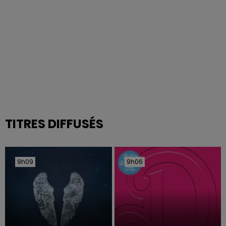
TITRES DIFFUSÉS
9h09
9h09
9h06
9h06