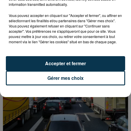
information transmitted automatically.
Vous pouvez accepter en cliquant sur "Accepter et fermer", ou affiner en
sélectionnant les finalités et/ou partenaires dans "Gérer mes choix".
Vous pouvez également refuser en cliquant sur "Continuer sans
accepter". Vos préférences ne s'appliqueront que pour ce site. Vous
pouvez mettre à jour vos choix, ou retirer votre consentement à tout
L’ASSE RÉDUIT FACE À SOCHAUX, UNE
moment via le lien "Gérer les cookies" situé en bas de chaque page.
PREMIÈRE VICTOIRE POUR NOS VERTS ?
Accepter et fermer
Gérer mes choix