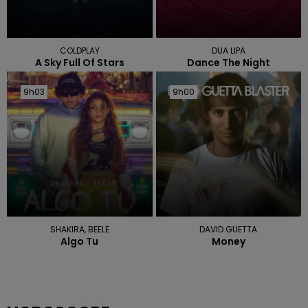
COLDPLAY
DUA LIPA
A Sky Full Of Stars
Dance The Night
9h03
9h03
9h00
9h00
SHAKIRA, BEELE
DAVID GUETTA
Algo Tu
Money