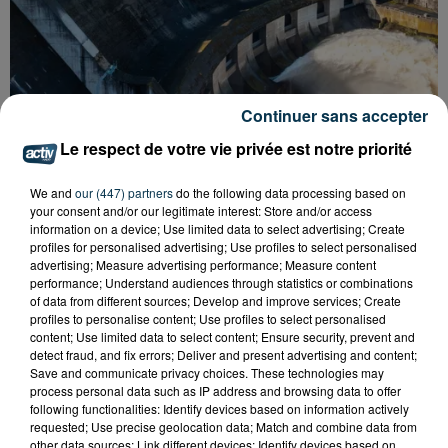
Continuer sans accepter
Le respect de votre vie privée est notre priorité
We and
our (447) partners
do the following data processing based on
CYANOBACTÉRIES : LE PRÉFÊT PREND UN
your consent and/or our legitimate interest: Store and/or access
ARRÊTÉ POUR LES ACTIVITÉS DE...
information on a device; Use limited data to select advertising; Create
profiles for personalised advertising; Use profiles to select personalised
advertising; Measure advertising performance; Measure content
performance; Understand audiences through statistics or combinations
of data from different sources; Develop and improve services; Create
profiles to personalise content; Use profiles to select personalised
content; Use limited data to select content; Ensure security, prevent and
detect fraud, and fix errors; Deliver and present advertising and content;
Save and communicate privacy choices. These technologies may
process personal data such as IP address and browsing data to offer
following functionalities: Identify devices based on information actively
requested; Use precise geolocation data; Match and combine data from
other data sources; Link different devices; Identify devices based on