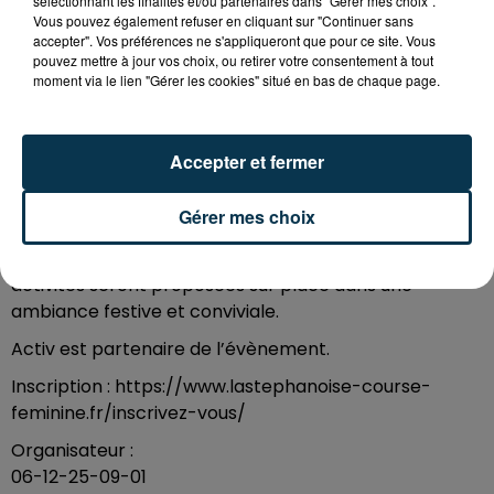
sélectionnant les finalités et/ou partenaires dans "Gérer mes choix".
Vous pouvez également refuser en cliquant sur "Continuer sans
coeur avec 25% des frais d’inscription reversés.
accepter". Vos préférences ne s'appliqueront que pour ce site. Vous
Petit Matru (de 5 à 8 ans) - 960m à 18H : 1 €
pouvez mettre à jour vos choix, ou retirer votre consentement à tout
moment via le lien "Gérer les cookies" situé en bas de chaque page.
Matru (de 9 à 12 ans) - 1,93 km à 18H15 : 1 €
Parcours 5 km (mineure et étudiante, à partir de
13 ans) à 19H : 7 €
Accepter et fermer
Parcours 5 km à 19H : 10 €
Après la course, une séance de yoga de récupération
Gérer mes choix
est proposée à 19h50, pour se détendre en douceur.
Et pour prolonger l’expérience, de nombreuses
activités seront proposées sur place dans une
ambiance festive et conviviale.
Activ est partenaire de l’évènement.
Inscription : https://www.lastephanoise-course-
feminine.fr/inscrivez-vous/
Organisateur :
06-12-25-09-01