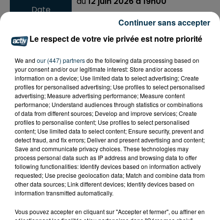
du
12 juin 2026 à 19h00
Date
au
12 juin 2026 à 21h00
Continuer sans accepter
Le respect de votre vie privée est notre priorité
Parc de l'Europe
Lieu
We and
our (447) partners
do the following data processing based on
42000
St-Etienne
your consent and/or our legitimate interest: Store and/or access
information on a device; Use limited data to select advertising; Create
profiles for personalised advertising; Use profiles to select personalised
advertising; Measure advertising performance; Measure content
Payant
performance; Understand audiences through statistics or combinations
of data from different sources; Develop and improve services; Create
Tarif
10 € / 7 € (mineure et étudiante) /
profiles to personalise content; Use profiles to select personalised
1 € (pour les 5 à 12 ans)
content; Use limited data to select content; Ensure security, prevent and
detect fraud, and fix errors; Deliver and present advertising and content;
Save and communicate privacy choices. These technologies may
process personal data such as IP address and browsing data to offer
La Stéphanoise - Course / Marche au féminin, aura lieu
following functionalities: Identify devices based on information actively
requested; Use precise geolocation data; Match and combine data from
le vendredi 12 juin 2026 à partir de 18H (enfants) et 19h
other data sources; Link different devices; Identify devices based on
(adultes) au coeur du Parc de L'Europe à St-Etienne !
information transmitted automatically.
Une course solidaire avec un soutien majeur pour deux
Vous pouvez accepter en cliquant sur "Accepter et fermer", ou affiner en
associations : la Ligue contre le cancer et les yeux du