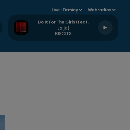
Live :
Firminy
Webradios
Do It For The Girls (feat.
Jalja)
BISCITS