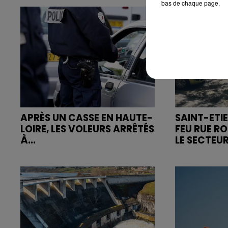
bas de chaque page.
APRÈS UN CASSE EN HAUTE-
SAINT-ETIE
LOIRE, LES VOLEURS ARRÊTÉS
FEU RUE R
À...
LE SECTEUR