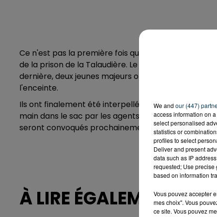
Ce n'est pas la première fois que des proches de déten
de la prison de la Talaudière. Le plus souvent, c'est
dernière, deux jeunes majeurs ont utilisé un drone po
l'enceinte.
Ils ont finalement été interpellés aux abords de la pr
We and
our (447) partn
access information on a 
main dans le sac par les agents de la BAC, ces 2 h
select personalised ad
seront convoqués prochainement.
statistics or combinatio
profiles to select person
Deliver and present adv
data such as IP address 
requested; Use precise g
based on information tra
À LIRE ÉGALEMENT
Vous pouvez accepter en 
mes choix". Vous pouvez
ce site. Vous pouvez met