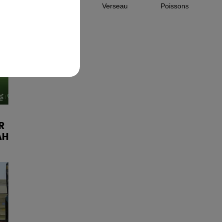
Capricorne
Verseau
Poissons
R
AH