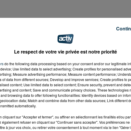
Contin
us utilisent les airs pour faire des livraisons à l'intérieur
 de la drogue qui est transportée. Mais en fin de semaine
ur livrer… tacos et pains américains à l'intérieur de
Le respect de votre vie privée est notre priorité
ison de Loire Sud, dans la nuit de vendredi à samedi. Pris l
ers
do the following data processing based on your consent and/or our legitimate int
device; Use limited data to select advertising; Create profiles for personalised adver
ommes âgés de 18 ans ont été placés en garde à vue et
vertising; Measure advertising performance; Measure content performance; Unders
ns of data from different sources; Develop and improve services; Create profiles to 
alised content; Use limited data to select content; Ensure security, prevent and detect
ertising and content; Save and communicate privacy choices. These technologies
and browsing data to offer following functionalities: Identify devices based on infor
eolocation data; Match and combine data from other data sources; Link different de
nsmitted automatically.
cliquant sur "Accepter et fermer", ou affiner en sélectionnant les finalités et/ou pa
 également refuser en cliquant sur "Continuer sans accepter". Vos préférences ne 
tre à jour vos choix, ou retirer votre consentement à tout moment via le lien "Gérer 