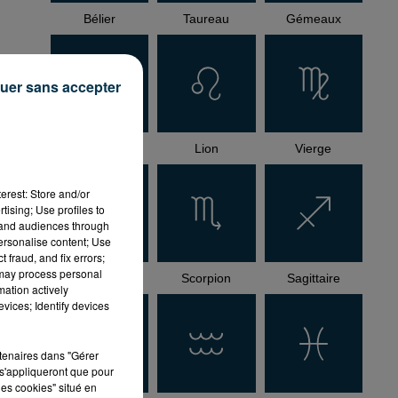
Bélier
Taureau
Gémeaux
uer sans accepter
Cancer
Lion
Vierge
a
erest: Store and/or
tising; Use profiles to
tand audiences through
personalise content; Use
 fraud, and fix errors;
 may process personal
Balance
Scorpion
Sagittaire
mation actively
vices; Identify devices
rtenaires dans "Gérer
s'appliqueront que pour
les cookies" situé en