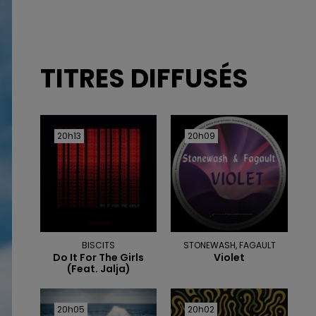
TITRES DIFFUSÉS
20h13
20h13
20h09
20h09
BISCITS
STONEWASH, FAGAULT
Do It For The Girls
Violet
(feat. Jalja)
20h05
20h05
20h02
20h02