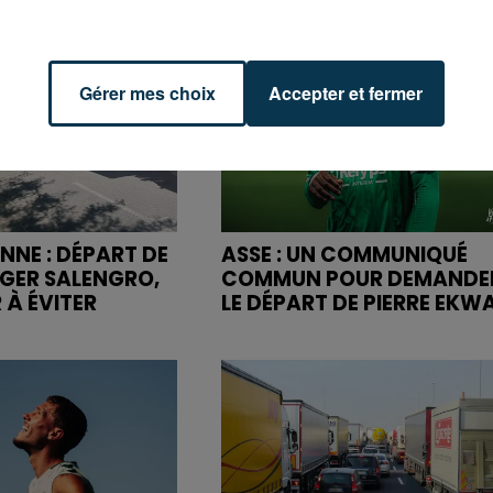
Gérer mes choix
Accepter et fermer
NNE : DÉPART DE
ASSE : UN COMMUNIQUÉ
OGER SALENGRO,
COMMUN POUR DEMANDE
 À ÉVITER
LE DÉPART DE PIERRE EKW