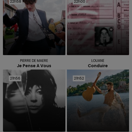
22h58
22h58
22h00
22h00
PIERRE DE MAERE
LOUANE
Je Pense A Vous
Conduire
21h56
21h56
21h52
21h52