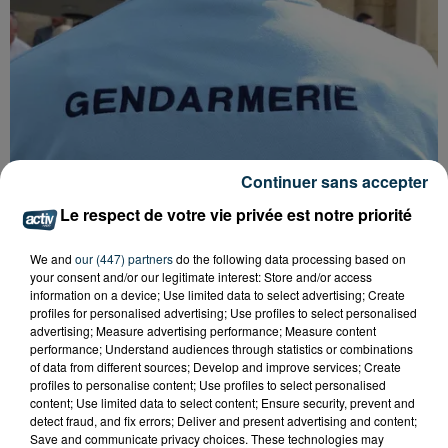
Continuer sans accepter
Le respect de votre vie privée est notre priorité
We and
our (447) partners
do the following data processing based on
your consent and/or our legitimate interest: Store and/or access
information on a device; Use limited data to select advertising; Create
FOREZTIVAL : DROGUÉ ET TENANT DES
profiles for personalised advertising; Use profiles to select personalised
PROPOS DÉPLACÉS, UN FESTIVALIER A...
advertising; Measure advertising performance; Measure content
performance; Understand audiences through statistics or combinations
of data from different sources; Develop and improve services; Create
profiles to personalise content; Use profiles to select personalised
content; Use limited data to select content; Ensure security, prevent and
detect fraud, and fix errors; Deliver and present advertising and content;
Save and communicate privacy choices. These technologies may