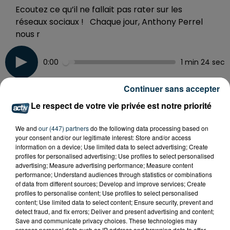
Ecoutez ce qu’il ne fallait pas rater sur les
réseaux sociaux ! Chaque jour, Anthony Perrel
nous r
0:00
1 min 24 sec
Continuer sans accepter
9 juin 2026 - 1 min 24 sec
Le respect de votre vie privée est notre priorité
LA TREND DE CE MARDI 09 JUIN : TOUT CE QUI
We and
our (447) partners
do the following data processing based on
BUZZ SUR LES RÉSEAUX SOCIAUX
your consent and/or our legitimate interest: Store and/or access
information on a device; Use limited data to select advertising; Create
profiles for personalised advertising; Use profiles to select personalised
Ecoutez ce qu’il ne fallait pas rater sur les réseaux
advertising; Measure advertising performance; Measure content
performance; Understand audiences through statistics or combinations
sociaux ! Chaque jour, Anthony Perrel nous raconte
of data from different sources; Develop and improve services; Create
ce qui fait le buzz sur les réseaux . Tendances des
profiles to personalise content; Use profiles to select personalised
réseaux sociaux, vidéos virales, sujets insolites et actus
content; Use limited data to select content; Ensure security, prevent and
detect fraud, and fix errors; Deliver and present advertising and content;
qui font réagir : l’essentiel des tendances du moment,
Save and communicate privacy choices. These technologies may
expliqué simplement tous les jours à 18h35 et 19h25 en
process personal data such as IP address and browsing data to offer