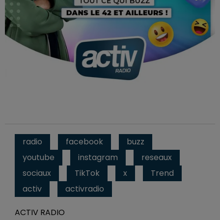
radio
facebook
buzz
youtube
instagram
reseaux
sociaux
TikTok
x
Trend
activ
activradio
ACTIV RADIO