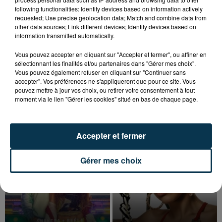
direct sur ACTIV mais aussi en podcast.
following functionalities: Identify devices based on information actively
requested; Use precise geolocation data; Match and combine data from
Hébergé par Ausha. Visitez
ausha.co/politique-de-
other data sources; Link different devices; Identify devices based on
confidentialite
pour plus d'informations.
information transmitted automatically.
Vous pouvez accepter en cliquant sur "Accepter et fermer", ou affiner en
sélectionnant les finalités et/ou partenaires dans "Gérer mes choix".
Vous pouvez également refuser en cliquant sur "Continuer sans
accepter". Vos préférences ne s'appliqueront que pour ce site. Vous
pouvez mettre à jour vos choix, ou retirer votre consentement à tout
moment via le lien "Gérer les cookies" situé en bas de chaque page.
TITRES DIFFUSÉS
Accepter et fermer
12h39
12h39
12h35
12h35
Gérer mes choix