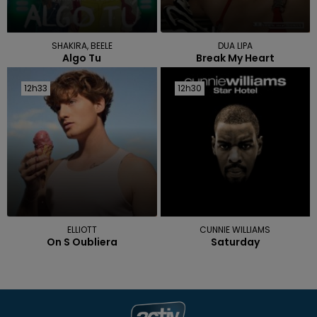
SHAKIRA, BEELE
DUA LIPA
Algo Tu
Break My Heart
12h33
12h33
12h30
12h30
ELLIOTT
CUNNIE WILLIAMS
On S Oubliera
Saturday