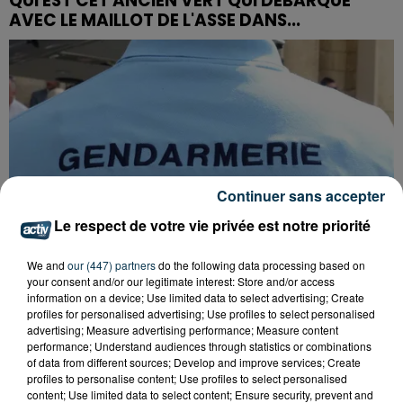
QUI EST CET ANCIEN VERT QUI DÉBARQUE
AVEC LE MAILLOT DE L'ASSE DANS...
Continuer sans accepter
Le respect de votre vie privée est notre priorité
We and
our (447) partners
do the following data processing based on
your consent and/or our legitimate interest: Store and/or access
information on a device; Use limited data to select advertising; Create
profiles for personalised advertising; Use profiles to select personalised
advertising; Measure advertising performance; Measure content
FOREZTIVAL : DROGUÉ ET TENANT DES
performance; Understand audiences through statistics or combinations
PROPOS DÉPLACÉS, UN FESTIVALIER A...
of data from different sources; Develop and improve services; Create
profiles to personalise content; Use profiles to select personalised
content; Use limited data to select content; Ensure security, prevent and