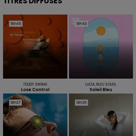
TITRES DIFFUSÉS
18h45
18h45
18h43
18h43
TEDDY SWIMS
LUIZA, BLEU SOLEIL
Lose Control
Soleil Bleu
18h37
18h37
18h35
18h35