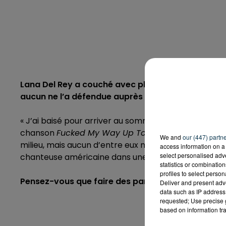
Lana Del Rey a couché avec plusieurs acteurs du
aucun ne l’a défendue auprès d’une maison de di
« J’ai baisé pour arriver au sommet », ces mots de 
chanson
Fucked My Way Up To The Top
, ils reflèt
We and
our (447) partn
milieu, mais aucun d’entre eux ne m’a aidée à décro
access information on a 
select personalised ad
chanteuse américaine dans une interview pour
Com
statistics or combinatio
profiles to select person
Pensez-vous que faire des parties de jambes en l’
Deliver and present adv
data such as IP address 
requested; Use precise g
based on information tra