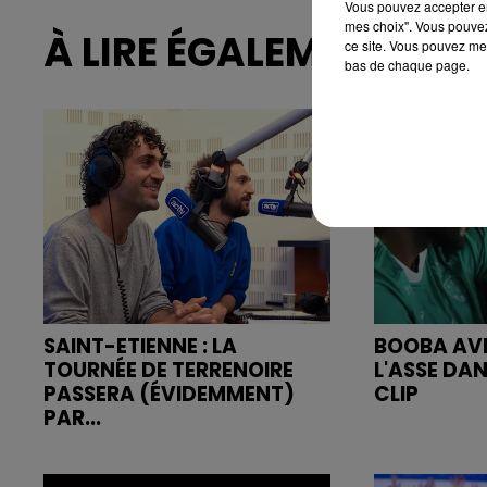
Vous pouvez accepter en 
mes choix". Vous pouvez
À LIRE ÉGALEMENT
ce site. Vous pouvez met
bas de chaque page.
SAINT-ETIENNE : LA
BOOBA AVE
TOURNÉE DE TERRENOIRE
L'ASSE DA
PASSERA (ÉVIDEMMENT)
CLIP
PAR...