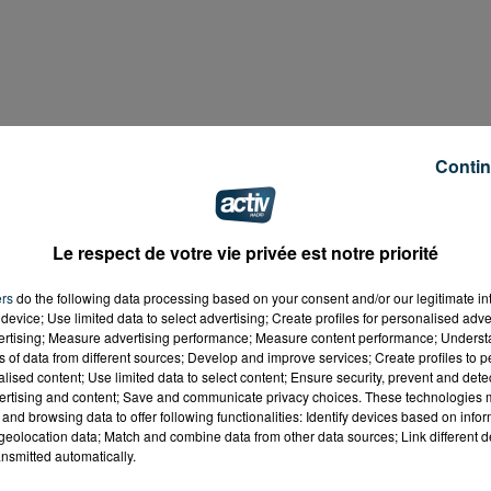
Contin
 monde de la musique pour réussir dans la chanson, ma
sques.
Le respect de votre vie privée est notre priorité
Lana Del Rey ne sont pas seulement la traduction de sa
ent sa triste réalité. « J’ai couché avec plein de mecs dans 
ers
do the following data processing based on your consent and/or our legitimate int
cher un contrat avec une maison de disque », a confié la
device; Use limited data to select advertising; Create profiles for personalised adver
vertising; Measure advertising performance; Measure content performance; Unders
plex
.
ns of data from different sources; Develop and improve services; Create profiles to 
alised content; Use limited data to select content; Ensure security, prevent and detect
air peut permettre de réussir ?
ertising and content; Save and communicate privacy choices. These technologies
and browsing data to offer following functionalities: Identify devices based on infor
eolocation data; Match and combine data from other data sources; Link different de
nsmitted automatically.