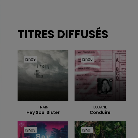
TITRES DIFFUSÉS
13h09
13h09
13h06
13h06
TRAIN
LOUANE
Hey Soul Sister
Conduire
13h03
13h03
13h01
13h01