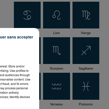
Cancer
Lion
Vierge
uer sans accepter
is
ce
erest: Store and/or
Balance
Scorpion
Sagittaire
tising; Use profiles to
tand audiences through
personalise content; Use
 fraud, and fix errors;
 may process personal
mation actively
vices; Identify devices
Capricorne
Verseau
Poissons