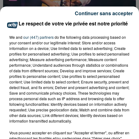
Continuer sans accepter
Le respect de votre vie privée est notre priorité
We and
our (447) partners
do the following data processing based on
SAINT-ÉTIENNE : SANTA ET BIANCA COSTA EN
your consent and/or our legitimate interest: Store and/or access
information on a device; Use limited data to select advertising; Create
CONCERT GRATUIT CE VENDREDI
profiles for personalised advertising; Use profiles to select personalised
advertising; Measure advertising performance; Measure content
performance; Understand audiences through statistics or combinations
of data from different sources; Develop and improve services; Create
profiles to personalise content; Use profiles to select personalised
content; Use limited data to select content; Ensure security, prevent and
detect fraud, and fix errors; Deliver and present advertising and content;
Save and communicate privacy choices. These technologies may
process personal data such as IP address and browsing data to offer
following functionalities: Identify devices based on information actively
requested; Use precise geolocation data; Match and combine data from
other data sources; Link different devices; Identify devices based on
information transmitted automatically.
Vous pouvez accepter en cliquant sur "Accepter et fermer", ou affiner en
sélectionnant les finalités et/ou partenaires dans "Gérer mes choix".