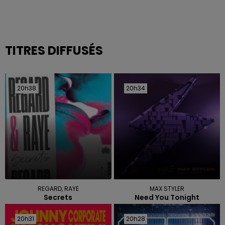
TITRES DIFFUSÉS
20h38
20h38
20h34
20h34
REGARD, RAYE
MAX STYLER
Secrets
Need You Tonight
20h31
20h31
20h28
20h28