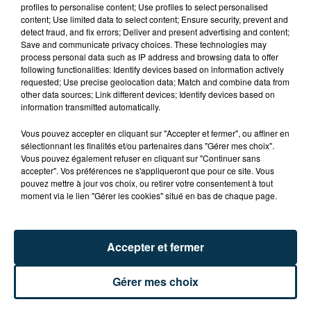
profiles to personalise content; Use profiles to select personalised
content; Use limited data to select content; Ensure security, prevent and
SAINT-ETIENNE : DÉPART DE FEU RUE ROGER
detect fraud, and fix errors; Deliver and present advertising and content;
SALENGRO, LE SECTEUR À ÉVITER
Save and communicate privacy choices. These technologies may
process personal data such as IP address and browsing data to offer
following functionalities: Identify devices based on information actively
requested; Use precise geolocation data; Match and combine data from
other data sources; Link different devices; Identify devices based on
information transmitted automatically.
Vous pouvez accepter en cliquant sur "Accepter et fermer", ou affiner en
sélectionnant les finalités et/ou partenaires dans "Gérer mes choix".
Vous pouvez également refuser en cliquant sur "Continuer sans
accepter". Vos préférences ne s'appliqueront que pour ce site. Vous
pouvez mettre à jour vos choix, ou retirer votre consentement à tout
moment via le lien "Gérer les cookies" situé en bas de chaque page.
Accepter et fermer
Gérer mes choix
ASSE : UN COMMUNIQUÉ COMMUN POUR
DEMANDER LE DÉPART DE PIERRE EKWAH