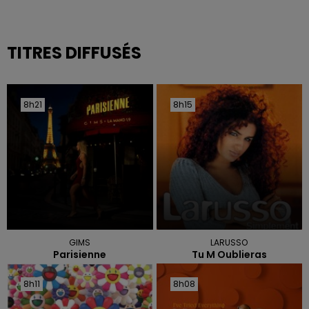
TITRES DIFFUSÉS
8h21
8h21
8h15
8h15
GIMS
LARUSSO
Parisienne
Tu M Oublieras
8h11
8h11
8h08
8h08