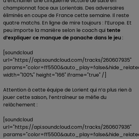
d’enchaîner une cinquième victoire de suite en
championnat face aux Lorientais. Des adversaires
éliminés en coupe de France cette semaine. Il reste
quatre matchs. En ligne de mire toujours : l’Europe. Et
peu importe la manière selon le coach qui
tente
d’expliquer ce manque de panache dans le jeu
:
[soundcloud
url="https://api.soundcloud.com/tracks/260607935"
params="color=ff5500&auto_play=false&hide_rela
width="100%" height="166" iframe="true" /]
Attention à cette équipe de Lorient qui n’a plus rien à
jouer cette saison, l’entraîneur se méfie du
relâchement :
[soundcloud
url="https://api.soundcloud.com/tracks/260607936"
params="color=ff5500&auto_play=false&hide_rela