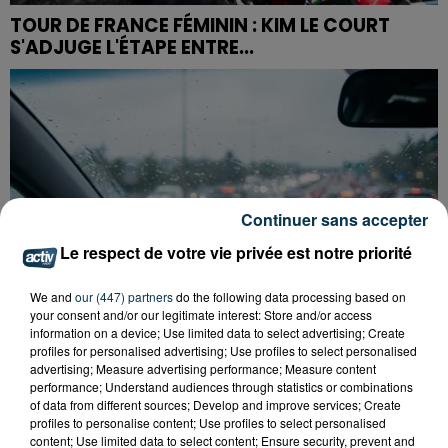
TOUR DE FRANCE FÉMININ : KIM LE COURT
S'ADJUGE L'ÉTAPE ENTRE...
Continuer sans accepter
Le respect de votre vie privée est notre priorité
We and
our (447) partners
do the following data processing based on
your consent and/or our legitimate interest: Store and/or access
information on a device; Use limited data to select advertising; Create
profiles for personalised advertising; Use profiles to select personalised
advertising; Measure advertising performance; Measure content
performance; Understand audiences through statistics or combinations
of data from different sources; Develop and improve services; Create
POURQUOI LA CIRCULATION EST PERTURBÉE
profiles to personalise content; Use profiles to select personalised
TOUTE LA JOURNÉE SUR L'A47 ?
content; Use limited data to select content; Ensure security, prevent and