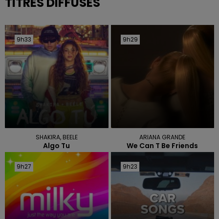
TITRES DIFFUSÉS
9h33
9h33
9h29
9h29
SHAKIRA, BEELE
ARIANA GRANDE
Algo Tu
We Can T Be Friends
9h27
9h27
9h23
9h23