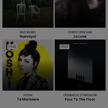
BAD BUNNY
CHRISTOPHE MAE
Nuevayol
La Lune
17h30
17h30
17h27
17h27
HOSHI
OFENBACH, STARSAILOR
Ta Mariniere
Four To The Floor