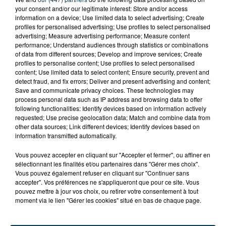
your consent and/or our legitimate interest: Store and/or access
information on a device; Use limited data to select advertising; Create
profiles for personalised advertising; Use profiles to select personalised
advertising; Measure advertising performance; Measure content
performance; Understand audiences through statistics or combinations
of data from different sources; Develop and improve services; Create
profiles to personalise content; Use profiles to select personalised
content; Use limited data to select content; Ensure security, prevent and
detect fraud, and fix errors; Deliver and present advertising and content;
Save and communicate privacy choices. These technologies may
process personal data such as IP address and browsing data to offer
following functionalities: Identify devices based on information actively
requested; Use precise geolocation data; Match and combine data from
other data sources; Link different devices; Identify devices based on
CYANOBACTÉRIES : LE PRÉFÊT PREND UN
information transmitted automatically.
ARRÊTÉ POUR LES ACTIVITÉS DE...
Vous pouvez accepter en cliquant sur "Accepter et fermer", ou affiner en
sélectionnant les finalités et/ou partenaires dans "Gérer mes choix".
Vous pouvez également refuser en cliquant sur "Continuer sans
accepter". Vos préférences ne s'appliqueront que pour ce site. Vous
pouvez mettre à jour vos choix, ou retirer votre consentement à tout
moment via le lien "Gérer les cookies" situé en bas de chaque page.