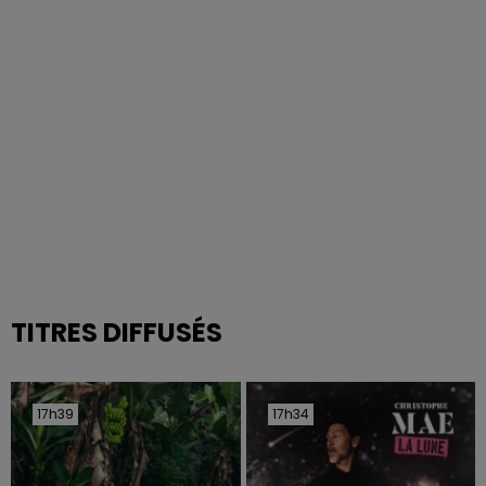
TITRES DIFFUSÉS
17h39
17h39
17h34
17h34