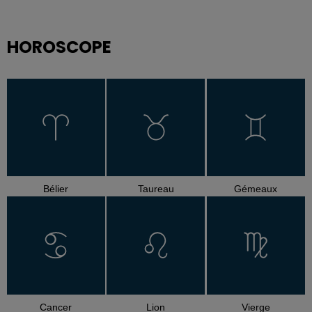
HOROSCOPE
Bélier
Taureau
Gémeaux
Cancer
Lion
Vierge