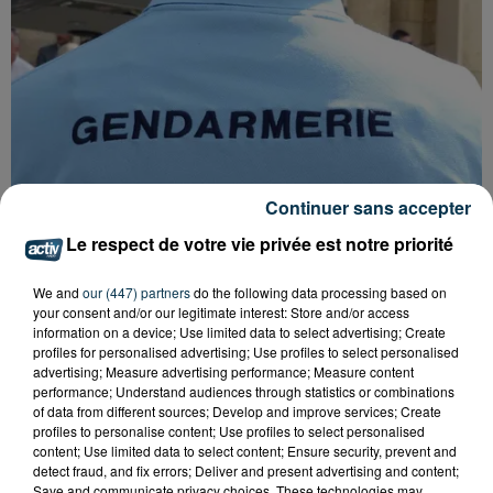
Continuer sans accepter
Le respect de votre vie privée est notre priorité
We and
our (447) partners
do the following data processing based on
your consent and/or our legitimate interest: Store and/or access
information on a device; Use limited data to select advertising; Create
profiles for personalised advertising; Use profiles to select personalised
FOREZTIVAL : DROGUÉ ET TENANT DES
advertising; Measure advertising performance; Measure content
PROPOS DÉPLACÉS, UN FESTIVALIER A...
performance; Understand audiences through statistics or combinations
of data from different sources; Develop and improve services; Create
profiles to personalise content; Use profiles to select personalised
content; Use limited data to select content; Ensure security, prevent and
detect fraud, and fix errors; Deliver and present advertising and content;
Save and communicate privacy choices. These technologies may