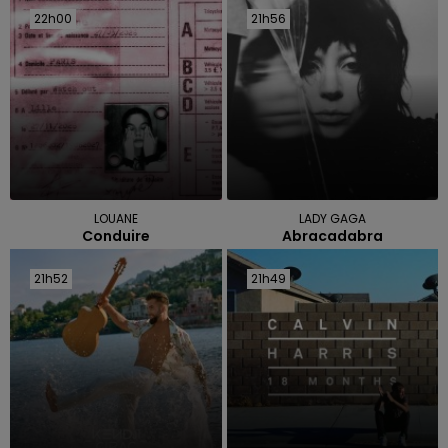
22h00
22h00
21h56
21h56
LOUANE
LADY GAGA
Conduire
Abracadabra
21h52
21h52
21h49
21h49