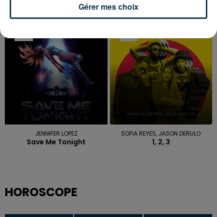
Gérer mes choix
DAFT PUNK
GLORIA ESTEFAN
Instant Crush
Party Time
0h23
0h23
0h19
0h19
JENNIFER LOPEZ
SOFIA REYES, JASON DERULO
Save Me Tonight
1, 2, 3
HOROSCOPE