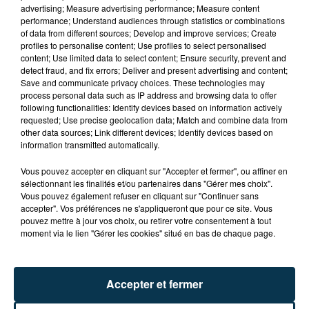
advertising; Measure advertising performance; Measure content
performance; Understand audiences through statistics or combinations
of data from different sources; Develop and improve services; Create
profiles to personalise content; Use profiles to select personalised
content; Use limited data to select content; Ensure security, prevent and
detect fraud, and fix errors; Deliver and present advertising and content;
Save and communicate privacy choices. These technologies may
process personal data such as IP address and browsing data to offer
following functionalities: Identify devices based on information actively
requested; Use precise geolocation data; Match and combine data from
TITRES DIFFUSÉS
other data sources; Link different devices; Identify devices based on
information transmitted automatically.
Vous pouvez accepter en cliquant sur "Accepter et fermer", ou affiner en
0h29
0h29
0h25
0h25
sélectionnant les finalités et/ou partenaires dans "Gérer mes choix".
Vous pouvez également refuser en cliquant sur "Continuer sans
accepter". Vos préférences ne s'appliqueront que pour ce site. Vous
pouvez mettre à jour vos choix, ou retirer votre consentement à tout
moment via le lien "Gérer les cookies" situé en bas de chaque page.
Accepter et fermer