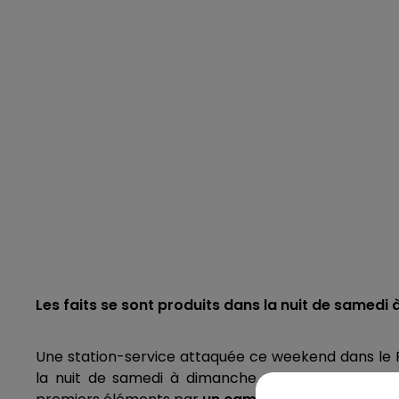
Les faits se sont produits dans la nuit de samedi
Une station-service attaquée ce weekend dans le 
la nuit de samedi à dimanche. La devanture de l