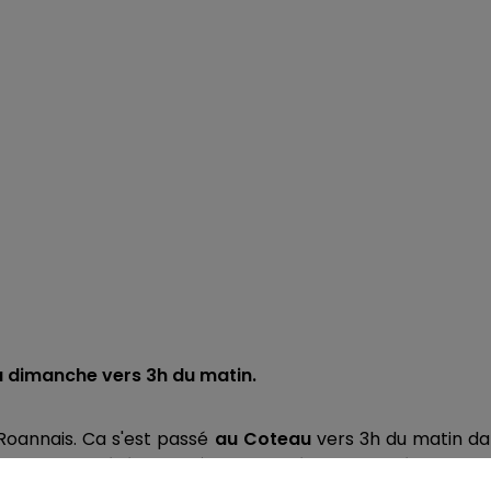
 à dimanche vers 3h du matin.
Roannais. Ca s'est passé
au Coteau
vers 3h du matin da
a station a été complètement détruite, forcée selon l