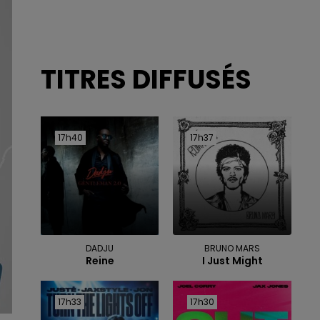
TITRES DIFFUSÉS
17h40
17h40
17h37
17h37
DADJU
BRUNO MARS
Reine
I Just Might
17h33
17h33
17h30
17h30