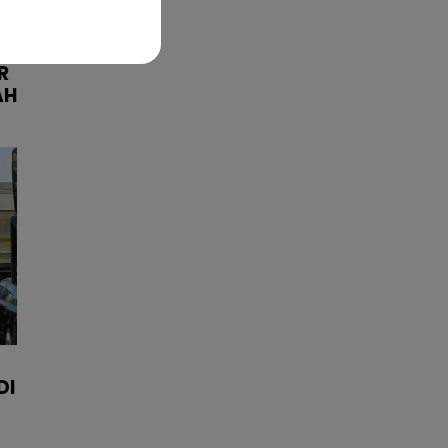
R
AH
DI