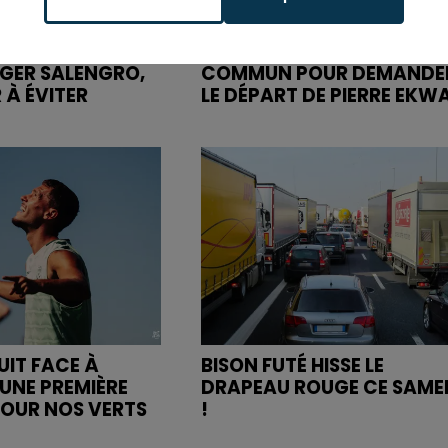
NNE : DÉPART DE
ASSE : UN COMMUNIQUÉ
OGER SALENGRO,
COMMUN POUR DEMANDE
 À ÉVITER
LE DÉPART DE PIERRE EKW
UIT FACE À
BISON FUTÉ HISSE LE
UNE PREMIÈRE
DRAPEAU ROUGE CE SAME
POUR NOS VERTS
!