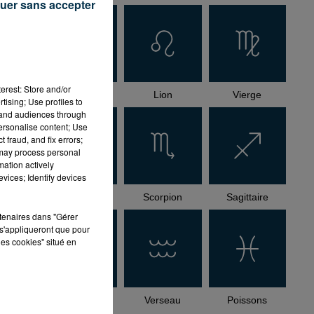
uer sans accepter
ait
erest: Store and/or
Cancer
Lion
Vierge
tising; Use profiles to
tand audiences through
personalise content; Use
 fraud, and fix errors;
 may process personal
mation actively
vices; Identify devices
Balance
Scorpion
Sagittaire
rtenaires dans "Gérer
s'appliqueront que pour
les cookies" situé en
Capricorne
Verseau
Poissons