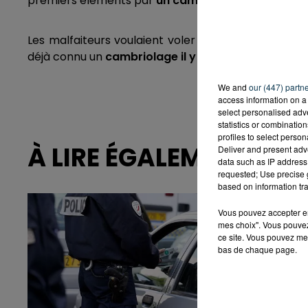
premiers éléments par
un camion benne
.
Les malfaiteurs voulaient voler le
contenu du coff
déjà connu un
cambriolage il y a deux semaines
. 
We and
our (447) partn
access information on a 
select personalised ad
statistics or combinatio
profiles to select person
À LIRE ÉGALEMENT
Deliver and present adv
data such as IP address 
requested; Use precise g
based on information tra
Vous pouvez accepter en 
mes choix". Vous pouvez
ce site. Vous pouvez met
bas de chaque page.