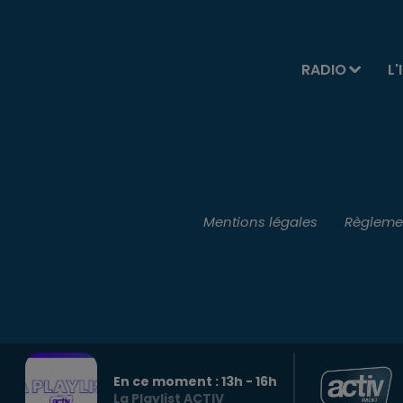
RADIO
L'
Mentions légales
Règlemen
En ce moment :
13
h -
16
h
La Playlist ACTIV