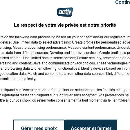
Contin
re
mais celui-ci était vide. Selon le Progrès, la station av
Une enquête est en cours.
Le respect de votre vie privée est notre priorité
ers
do the following data processing based on your consent and/or our legitimate int
device; Use limited data to select advertising; Create profiles for personalised adver
vertising; Measure advertising performance; Measure content performance; Unders
ns of data from different sources; Develop and improve services; Create profiles to 
alised content; Use limited data to select content; Ensure security, prevent and detect
ertising and content; Save and communicate privacy choices. These technologies
and browsing data to offer following functionalities: Identify devices based on infor
eolocation data; Match and combine data from other data sources; Link different de
nsmitted automatically.
cliquant sur "Accepter et fermer", ou affiner en sélectionnant les finalités et/ou pa
 également refuser en cliquant sur "Continuer sans accepter". Vos préférences ne 
tre à jour vos choix, ou retirer votre consentement à tout moment via le lien "Gérer 
Gérer mes choix
Accepter et fermer