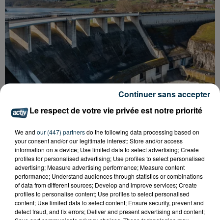
Continuer sans accepter
Le respect de votre vie privée est notre priorité
We and
our (447) partners
do the following data processing based on
your consent and/or our legitimate interest: Store and/or access
information on a device; Use limited data to select advertising; Create
profiles for personalised advertising; Use profiles to select personalised
CYANOBACTÉRIES : LE PRÉFÊT PREND UN
advertising; Measure advertising performance; Measure content
ARRÊTÉ POUR LES ACTIVITÉS DE...
performance; Understand audiences through statistics or combinations
of data from different sources; Develop and improve services; Create
profiles to personalise content; Use profiles to select personalised
content; Use limited data to select content; Ensure security, prevent and
detect fraud, and fix errors; Deliver and present advertising and content;