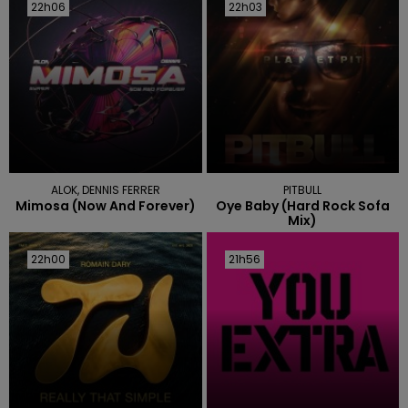
22h06
22h06
22h03
22h03
ALOK, DENNIS FERRER
PITBULL
Mimosa (now And Forever)
Oye Baby (hard Rock Sofa
Mix)
22h00
22h00
21h56
21h56