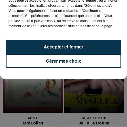
Vous pouvez accepter en cliquant sur "Accepter et fermer", ou affiner en
sélectionnant les finalités et/ou partenaires dans "Gérer mes choix".
Vous pouvez également refuser en cliquant sur "Continuer sans
accepter". Vos préférences ne s'appliqueront que pour ce site. Vous
pouvez mettre à jour vos choix, ou retirer votre consentement à tout
moment via le lien "Gérer les cookies" situé en bas de chaque page.
TITRES DIFFUSÉS
Accepter et fermer
Gérer mes choix
17h45
17h45
17h41
17h41
ALIZEE
VITAA, SLIMANE
Moi Lolita
Je Te Le Donne