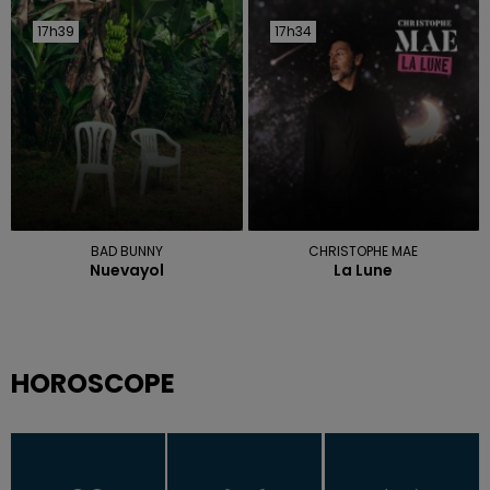
17h39
17h39
17h34
17h34
BAD BUNNY
CHRISTOPHE MAE
Nuevayol
La Lune
HOROSCOPE