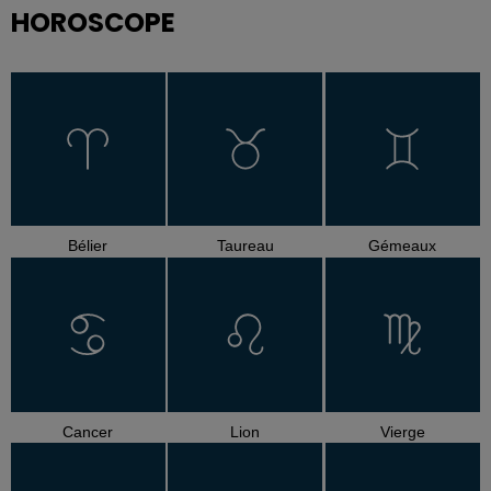
HOROSCOPE
Bélier
Taureau
Gémeaux
Cancer
Lion
Vierge