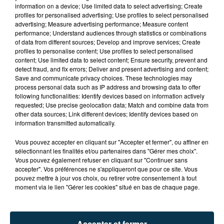
information on a device; Use limited data to select advertising; Create
profiles for personalised advertising; Use profiles to select personalised
advertising; Measure advertising performance; Measure content
performance; Understand audiences through statistics or combinations
of data from different sources; Develop and improve services; Create
profiles to personalise content; Use profiles to select personalised
content; Use limited data to select content; Ensure security, prevent and
detect fraud, and fix errors; Deliver and present advertising and content;
Save and communicate privacy choices. These technologies may
process personal data such as IP address and browsing data to offer
following functionalities: Identify devices based on information actively
requested; Use precise geolocation data; Match and combine data from
other data sources; Link different devices; Identify devices based on
information transmitted automatically.
TITRES DIFFUSÉS
Vous pouvez accepter en cliquant sur "Accepter et fermer", ou affiner en
sélectionnant les finalités et/ou partenaires dans "Gérer mes choix".
Vous pouvez également refuser en cliquant sur "Continuer sans
10h18
10h18
10h10
10h10
accepter". Vos préférences ne s'appliqueront que pour ce site. Vous
pouvez mettre à jour vos choix, ou retirer votre consentement à tout
moment via le lien "Gérer les cookies" situé en bas de chaque page.
Accepter et fermer