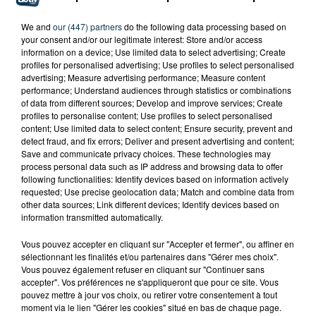
We and
our (447) partners
do the following data processing based on
your consent and/or our legitimate interest: Store and/or access
information on a device; Use limited data to select advertising; Create
profiles for personalised advertising; Use profiles to select personalised
advertising; Measure advertising performance; Measure content
performance; Understand audiences through statistics or combinations
of data from different sources; Develop and improve services; Create
profiles to personalise content; Use profiles to select personalised
content; Use limited data to select content; Ensure security, prevent and
detect fraud, and fix errors; Deliver and present advertising and content;
Save and communicate privacy choices. These technologies may
process personal data such as IP address and browsing data to offer
following functionalities: Identify devices based on information actively
requested; Use precise geolocation data; Match and combine data from
other data sources; Link different devices; Identify devices based on
information transmitted automatically.
CYANOBACTÉRIES : LE PRÉFÊT PREND UN
Vous pouvez accepter en cliquant sur "Accepter et fermer", ou affiner en
ARRÊTÉ POUR LES ACTIVITÉS DE...
sélectionnant les finalités et/ou partenaires dans "Gérer mes choix".
Vous pouvez également refuser en cliquant sur "Continuer sans
accepter". Vos préférences ne s'appliqueront que pour ce site. Vous
pouvez mettre à jour vos choix, ou retirer votre consentement à tout
moment via le lien "Gérer les cookies" situé en bas de chaque page.