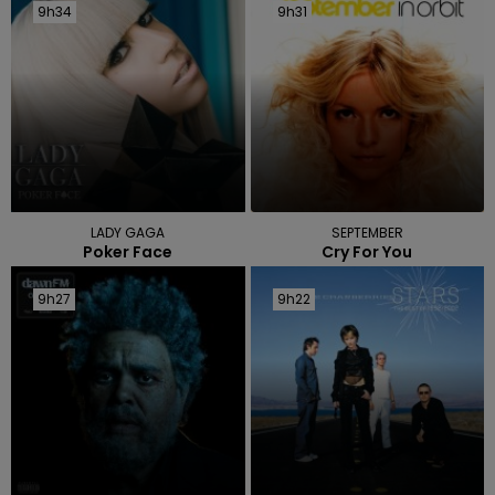
9h34
9h34
9h31
9h31
LADY GAGA
SEPTEMBER
Poker Face
Cry For You
9h27
9h27
9h22
9h22