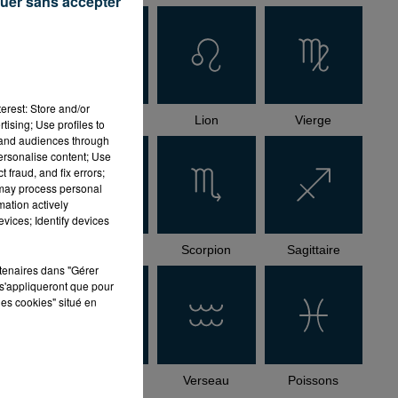
uer sans accepter
st
erest: Store and/or
Cancer
Lion
Vierge
tising; Use profiles to
tand audiences through
personalise content; Use
 fraud, and fix errors;
 may process personal
mation actively
vices; Identify devices
Balance
Scorpion
Sagittaire
rtenaires dans "Gérer
s'appliqueront que pour
les cookies" situé en
Capricorne
Verseau
Poissons