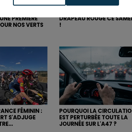
UIT FACE À
BISON FUTÉ HISSE LE
UNE PREMIÈRE
DRAPEAU ROUGE CE SAME
POUR NOS VERTS
!
ANCE FÉMININ :
POURQUOI LA CIRCULATI
URT S'ADJUGE
EST PERTURBÉE TOUTE LA
RE...
JOURNÉE SUR L'A47 ?