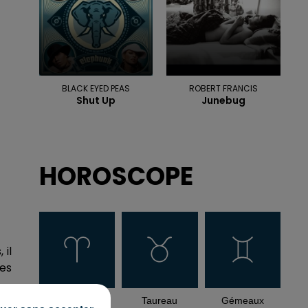
BLACK EYED PEAS
ROBERT FRANCIS
Shut Up
Junebug
HOROSCOPE
 il
ées
Bélier
Taureau
Gémeaux