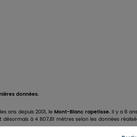
rnières données.
les ans depuis 2001, le
Mont-Blanc rapetisse.
Il y a 8 ans,
est désormais à 4 807,81 mètres selon les données réalis