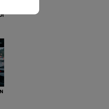
DI
ON