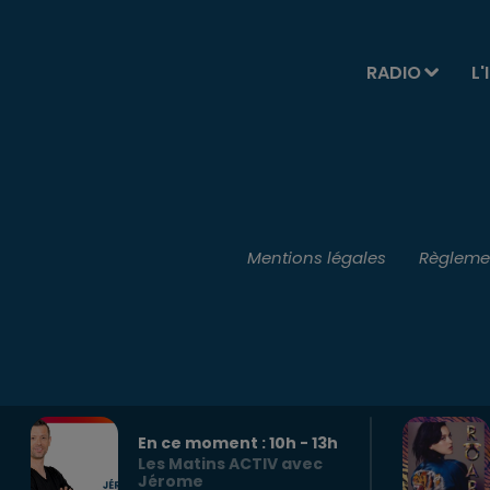
RADIO
L'
Mentions légales
Règlemen
En ce moment :
10
h -
13
h
Les Matins ACTIV avec
Jérome