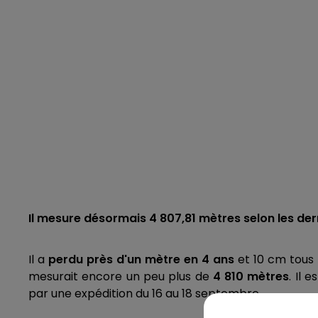
Il mesure désormais 4 807,81 mètres selon les de
Il a
perdu près d'un mètre en 4 ans
et 10 cm tous 
mesurait encore un peu plus de
4 810 mètres
. Il 
par une expédition du 16 au 18 septembre.