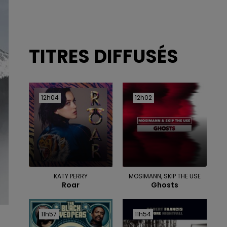
TITRES DIFFUSÉS
12h04
12h04
12h02
12h02
KATY PERRY
MOSIMANN, SKIP THE USE
Roar
Ghosts
11h57
11h57
11h54
11h54