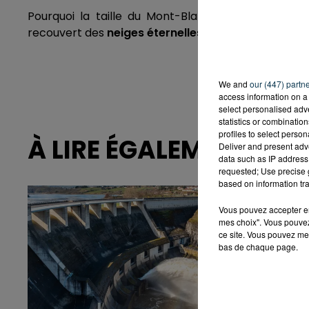
Pourquoi la taille du Mont-Blanc varie-t-elle ? 
recouvert des
neiges éternelles
. Une couche qui var
We and
our (447) partn
access information on a 
select personalised ad
statistics or combinatio
profiles to select person
À LIRE ÉGALEMENT
Deliver and present adv
data such as IP address 
requested; Use precise g
based on information tra
Vous pouvez accepter en 
mes choix". Vous pouvez
ce site. Vous pouvez met
bas de chaque page.