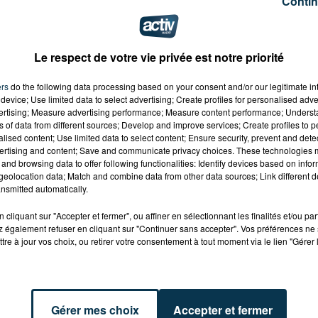
Contin
Le
sommet rocheux culmine à 4 792 mètres
mais il e
ie en fonction des vents d'altitude et des précipitations.
Le respect de votre vie privée est notre priorité
ers
do the following data processing based on your consent and/or our legitimate int
device; Use limited data to select advertising; Create profiles for personalised adver
vertising; Measure advertising performance; Measure content performance; Unders
ns of data from different sources; Develop and improve services; Create profiles to 
alised content; Use limited data to select content; Ensure security, prevent and detect
ertising and content; Save and communicate privacy choices. These technologies
and browsing data to offer following functionalities: Identify devices based on infor
eolocation data; Match and combine data from other data sources; Link different de
nsmitted automatically.
cliquant sur "Accepter et fermer", ou affiner en sélectionnant les finalités et/ou pa
 également refuser en cliquant sur "Continuer sans accepter". Vos préférences ne 
tre à jour vos choix, ou retirer votre consentement à tout moment via le lien "Gérer 
Gérer mes choix
Accepter et fermer