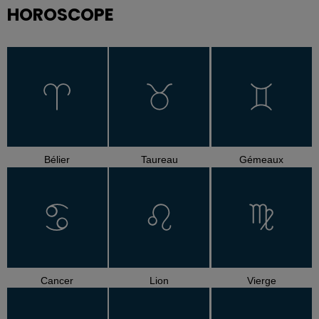
HOROSCOPE
Bélier
Taureau
Gémeaux
Cancer
Lion
Vierge