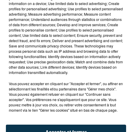
information on a device; Use limited data to select advertising; Create
profiles for personalised advertising; Use profiles to select personalised
advertising; Measure advertising performance; Measure content
performance; Understand audiences through statistics or combinations
of data from different sources; Develop and improve services; Create
profiles to personalise content; Use profiles to select personalised
content; Use limited data to select content; Ensure security, prevent and
detect fraud, and fix errors; Deliver and present advertising and content;
Save and communicate privacy choices. These technologies may
process personal data such as IP address and browsing data to offer
following functionalities: Identify devices based on information actively
requested; Use precise geolocation data; Match and combine data from
other data sources; Link different devices; Identify devices based on
information transmitted automatically.
TITRES DIFFUSÉS
Vous pouvez accepter en cliquant sur "Accepter et fermer", ou affiner en
sélectionnant les finalités et/ou partenaires dans "Gérer mes choix".
Vous pouvez également refuser en cliquant sur "Continuer sans
9h50
9h50
9h46
9h46
accepter". Vos préférences ne s'appliqueront que pour ce site. Vous
pouvez mettre à jour vos choix, ou retirer votre consentement à tout
moment via le lien "Gérer les cookies" situé en bas de chaque page.
Accepter et fermer