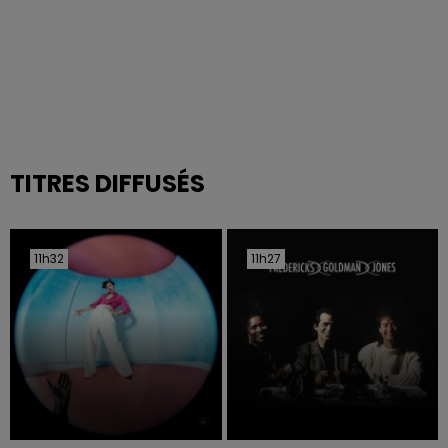
TITRES DIFFUSÉS
11h32
11h32
11h27
11h27