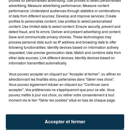
profiles for personalised advertising; Use profiles to select personalised
advertising; Measure advertising performance; Measure content
performance; Understand audiences through statistics or combinations
of data from different sources; Develop and improve services; Create
profiles to personalise content; Use profiles to select personalised
content; Use limited data to select content; Ensure security, prevent and
detect fraud, and fix errors; Deliver and present advertising and content;
Save and communicate privacy choices. These technologies may
CYANOBACTÉRIES : LE PRÉFÊT PREND UN
process personal data such as IP address and browsing data to offer
ARRÊTÉ POUR LES ACTIVITÉS DE...
following functionalities: Identify devices based on information actively
requested; Use precise geolocation data; Match and combine data from
other data sources; Link different devices; Identify devices based on
information transmitted automatically.
Vous pouvez accepter en cliquant sur "Accepter et fermer", ou affiner en
sélectionnant les finalités et/ou partenaires dans "Gérer mes choix".
Vous pouvez également refuser en cliquant sur "Continuer sans
accepter". Vos préférences ne s'appliqueront que pour ce site. Vous
pouvez mettre à jour vos choix, ou retirer votre consentement à tout
moment via le lien "Gérer les cookies" situé en bas de chaque page.
Accepter et fermer