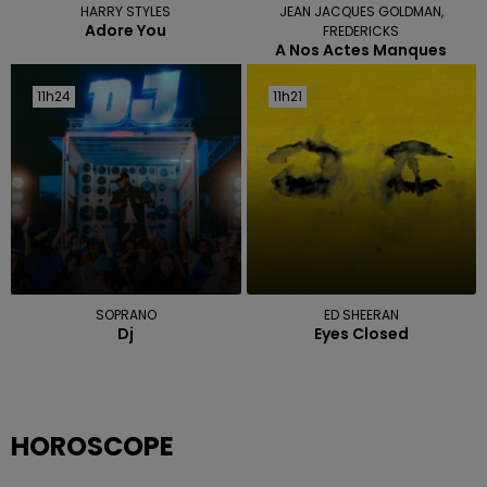
HARRY STYLES
JEAN JACQUES GOLDMAN,
Adore You
FREDERICKS
A Nos Actes Manques
11h24
11h24
11h21
11h21
SOPRANO
ED SHEERAN
Dj
Eyes Closed
HOROSCOPE