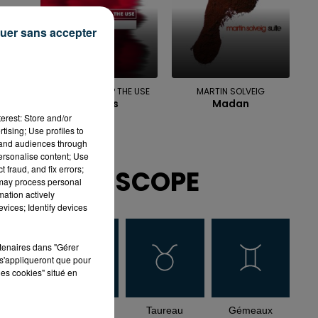
uer sans accepter
MOSIMANN, SKIP THE USE
MARTIN SOLVEIG
Ghosts
Madan
erest: Store and/or
tising; Use profiles to
tand audiences through
personalise content; Use
 fraud, and fix errors;
HOROSCOPE
 may process personal
mation actively
vices; Identify devices
rtenaires dans "Gérer
s'appliqueront que pour
les cookies" situé en
Bélier
Taureau
Gémeaux