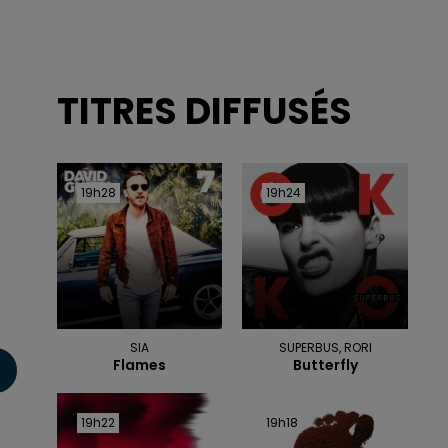
TITRES DIFFUSÉS
19h28
19h28
19h24
19h24
t
SIA
SUPERBUS, RORI
Flames
Butterfly
19h22
19h22
19h18
19h18