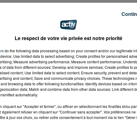
Contin
Le respect de votre vie privée est notre priorité
ers
do the following data processing based on your consent and/or our legitimate int
device; Use limited data to select advertising; Create profiles for personalised adver
vertising; Measure advertising performance; Measure content performance; Unders
ns of data from different sources; Develop and improve services; Create profiles to 
alised content; Use limited data to select content; Ensure security, prevent and detect
ertising and content; Save and communicate privacy choices. These technologies
and browsing data to offer following functionalities: Identify devices based on infor
eolocation data; Match and combine data from other data sources; Link different de
nsmitted automatically.
cliquant sur "Accepter et fermer", ou affiner en sélectionnant les finalités et/ou pa
 également refuser en cliquant sur "Continuer sans accepter". Vos préférences ne 
tre à jour vos choix, ou retirer votre consentement à tout moment via le lien "Gérer 