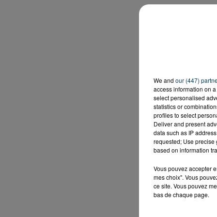
We and
our (447) partn
access information on a 
select personalised ad
statistics or combinatio
profiles to select person
Deliver and present adv
data such as IP address 
requested; Use precise g
based on information tra
Vous pouvez accepter en 
mes choix". Vous pouvez
ce site. Vous pouvez met
bas de chaque page.