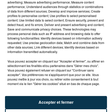
advertising; Measure advertising performance; Measure content
performance; Understand audiences through statistics or combinations
of data from different sources; Develop and improve services; Create
profiles to personalise content; Use profiles to select personalised
content; Use limited data to select content; Ensure security, prevent and
detect fraud, and fix errors; Deliver and present advertising and content;
Save and communicate privacy choices. These technologies may
process personal data such as IP address and browsing data to offer
following functionalities: Identify devices based on information actively
requested; Use precise geolocation data; Match and combine data from
TITRES DIFFUSÉS
other data sources; Link different devices; Identify devices based on
information transmitted automatically.
Vous pouvez accepter en cliquant sur "Accepter et fermer", ou affiner en
5h18
5h18
5h14
5h14
sélectionnant les finalités et/ou partenaires dans "Gérer mes choix".
Vous pouvez également refuser en cliquant sur "Continuer sans
accepter". Vos préférences ne s'appliqueront que pour ce site. Vous
pouvez mettre à jour vos choix, ou retirer votre consentement à tout
moment via le lien "Gérer les cookies" situé en bas de chaque page.
Accepter et fermer