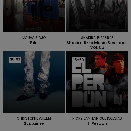
MAUVAIS DJO
SHAKIRA, BIZARRAP
Pile
Shakira Bzrp Music Sessions,
Vol. 53
15h53
15h53
15h50
15h50
CHRISTOPHE WILLEM
NICKY JAM, ENRIQUE IGLESIAS
Systaime
El Perdon