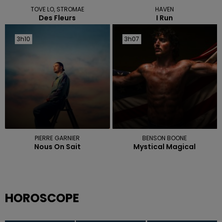
TOVE LO, STROMAE
HAVEN
Des Fleurs
I Run
3h10
3h10
3h07
3h07
PIERRE GARNIER
BENSON BOONE
Nous On Sait
Mystical Magical
HOROSCOPE