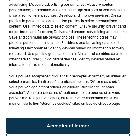
advertising; Measure advertising performance; Measure content
performance; Understand audiences through statistics or combinations
of data from different sources; Develop and improve services; Create
profiles to personalise content; Use profiles to select personalised
content; Use limited data to select content; Ensure security, prevent and
detect fraud, and fix errors; Deliver and present advertising and content;
Save and communicate privacy choices. These technologies may
process personal data such as IP address and browsing data to offer
following functionalities: Identify devices based on information actively
requested; Use precise geolocation data; Match and combine data from
other data sources; Link different devices; Identify devices based on
ASSE : UN COMMUNIQUÉ COMMUN POUR
information transmitted automatically.
DEMANDER LE DÉPART DE PIERRE EKWAH
Vous pouvez accepter en cliquant sur "Accepter et fermer", ou affiner en
sélectionnant les finalités et/ou partenaires dans "Gérer mes choix".
Vous pouvez également refuser en cliquant sur "Continuer sans
accepter". Vos préférences ne s'appliqueront que pour ce site. Vous
pouvez mettre à jour vos choix, ou retirer votre consentement à tout
moment via le lien "Gérer les cookies" situé en bas de chaque page.
Accepter et fermer