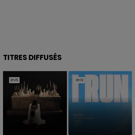
TITRES DIFFUSÉS
3h15
3h15
3h13
3h13