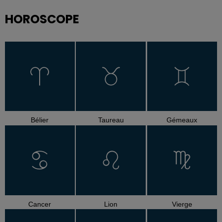
HOROSCOPE
Bélier
Taureau
Gémeaux
Cancer
Lion
Vierge