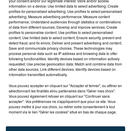
your consent and/or our legitimate interest: Store and/or access
information on a device; Use limited data to select advertising; Create
profiles for personalised advertising; Use profiles to select personalised
advertising; Measure advertising performance; Measure content
performance; Understand audiences through statistics or combinations
of data from different sources; Develop and improve services; Create
profiles to personalise content; Use profiles to select personalised
content; Use limited data to select content; Ensure security, prevent and
detect fraud, and fix errors; Deliver and present advertising and content;
Save and communicate privacy choices. These technologies may
process personal data such as IP address and browsing data to offer
following functionalities: Identify devices based on information actively
requested; Use precise geolocation data; Match and combine data from
other data sources; Link different devices; Identify devices based on
information transmitted automatically.
TITRES DIFFUSÉS
Vous pouvez accepter en cliquant sur "Accepter et fermer", ou affiner en
sélectionnant les finalités et/ou partenaires dans "Gérer mes choix".
Vous pouvez également refuser en cliquant sur "Continuer sans
accepter". Vos préférences ne s'appliqueront que pour ce site. Vous
14h50
14h50
14h46
14h46
pouvez mettre à jour vos choix, ou retirer votre consentement à tout
moment via le lien "Gérer les cookies" situé en bas de chaque page.