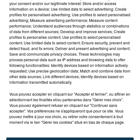
your consent and/or our legitimate interest: Store and/or access
information on a device; Use limited data to select advertising; Create
profiles for personalised advertising; Use profiles to select personalised
advertising; Measure advertising performance; Measure content
performance; Understand audiences through statistics or combinations
of data from different sources; Develop and improve services; Create
profiles to personalise content; Use profiles to select personalised
content; Use limited data to select content; Ensure security, prevent and
detect fraud, and fix errors; Deliver and present advertising and content;
Save and communicate privacy choices. These technologies may
process personal data such as IP address and browsing data to offer
following functionalities: Identify devices based on information actively
requested; Use precise geolocation data; Match and combine data from
other data sources; Link different devices; Identify devices based on
CYANOBACTÉRIES : LE PRÉFÊT PREND UN
information transmitted automatically.
ARRÊTÉ POUR LES ACTIVITÉS DE...
Vous pouvez accepter en cliquant sur "Accepter et fermer", ou affiner en
sélectionnant les finalités et/ou partenaires dans "Gérer mes choix".
Vous pouvez également refuser en cliquant sur "Continuer sans
accepter". Vos préférences ne s'appliqueront que pour ce site. Vous
pouvez mettre à jour vos choix, ou retirer votre consentement à tout
moment via le lien "Gérer les cookies" situé en bas de chaque page.