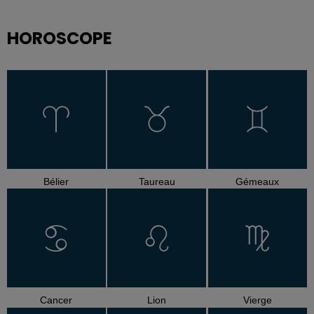
HOROSCOPE
Bélier
Taureau
Gémeaux
Cancer
Lion
Vierge