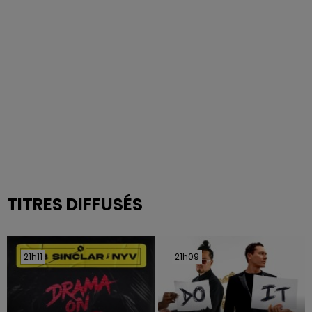
TITRES DIFFUSÉS
21h11
21h11
21h09
21h09