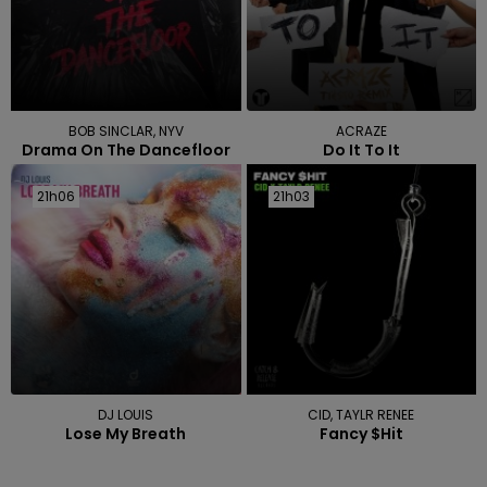
BOB SINCLAR, NYV
ACRAZE
Drama On The Dancefloor
Do It To It
21h06
21h06
21h03
21h03
DJ LOUIS
CID, TAYLR RENEE
Lose My Breath
Fancy $hit