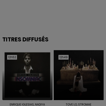
TITRES DIFFUSÉS
12h52
12h52
12h49
12h49
ENRIQUE IGLESIAS, NADIYA
TOVE LO, STROMAE