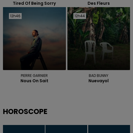
Tired Of Being Sorry
Des Fleurs
12h46
12h46
12h44
12h44
PIERRE GARNIER
BAD BUNNY
Nous On Sait
Nuevayol
HOROSCOPE