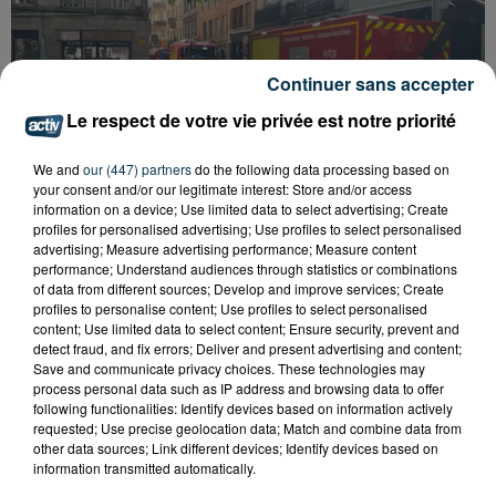
Continuer sans accepter
Le respect de votre vie privée est notre priorité
We and
our (447) partners
do the following data processing based on
your consent and/or our legitimate interest: Store and/or access
information on a device; Use limited data to select advertising; Create
profiles for personalised advertising; Use profiles to select personalised
advertising; Measure advertising performance; Measure content
performance; Understand audiences through statistics or combinations
SAINT-ETIENNE : DÉPART DE FEU RUE ROGER
of data from different sources; Develop and improve services; Create
SALENGRO, LE SECTEUR À ÉVITER
profiles to personalise content; Use profiles to select personalised
content; Use limited data to select content; Ensure security, prevent and
detect fraud, and fix errors; Deliver and present advertising and content;
Save and communicate privacy choices. These technologies may
process personal data such as IP address and browsing data to offer
following functionalities: Identify devices based on information actively
requested; Use precise geolocation data; Match and combine data from
other data sources; Link different devices; Identify devices based on
information transmitted automatically.