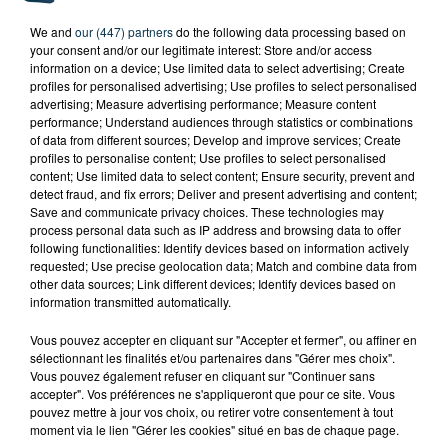
We and
our (447) partners
do the following data processing based on
your consent and/or our legitimate interest: Store and/or access
information on a device; Use limited data to select advertising; Create
profiles for personalised advertising; Use profiles to select personalised
advertising; Measure advertising performance; Measure content
performance; Understand audiences through statistics or combinations
of data from different sources; Develop and improve services; Create
profiles to personalise content; Use profiles to select personalised
content; Use limited data to select content; Ensure security, prevent and
detect fraud, and fix errors; Deliver and present advertising and content;
Save and communicate privacy choices. These technologies may
process personal data such as IP address and browsing data to offer
following functionalities: Identify devices based on information actively
LOIRE : 4 NOUVEAUX FÉLINS DE CIRQUE
requested; Use precise geolocation data; Match and combine data from
ACCUEILLIS À...
other data sources; Link different devices; Identify devices based on
information transmitted automatically.
Vous pouvez accepter en cliquant sur "Accepter et fermer", ou affiner en
sélectionnant les finalités et/ou partenaires dans "Gérer mes choix".
Vous pouvez également refuser en cliquant sur "Continuer sans
accepter". Vos préférences ne s'appliqueront que pour ce site. Vous
pouvez mettre à jour vos choix, ou retirer votre consentement à tout
moment via le lien "Gérer les cookies" situé en bas de chaque page.