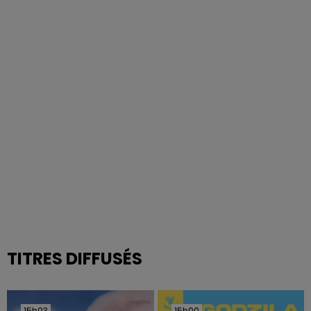
TITRES DIFFUSÉS
15h03
15h03
15h00
15h00