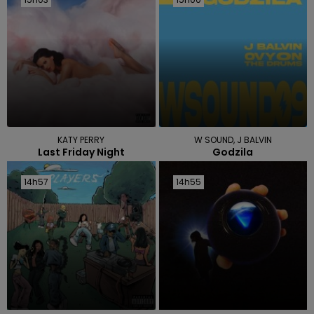
KATY PERRY
W SOUND, J BALVIN
Last Friday Night
Godzila
14h57
14h57
14h55
14h55