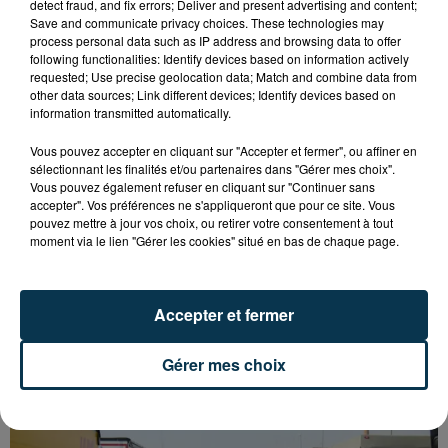
detect fraud, and fix errors; Deliver and present advertising and content;
Save and communicate privacy choices. These technologies may
process personal data such as IP address and browsing data to offer
following functionalities: Identify devices based on information actively
requested; Use precise geolocation data; Match and combine data from
other data sources; Link different devices; Identify devices based on
information transmitted automatically.
Vous pouvez accepter en cliquant sur "Accepter et fermer", ou affiner en
sélectionnant les finalités et/ou partenaires dans "Gérer mes choix".
Vous pouvez également refuser en cliquant sur "Continuer sans
accepter". Vos préférences ne s'appliqueront que pour ce site. Vous
pouvez mettre à jour vos choix, ou retirer votre consentement à tout
moment via le lien "Gérer les cookies" situé en bas de chaque page.
Accepter et fermer
L’ASSE RÉDUIT FACE À SOCHAUX, UNE
PREMIÈRE VICTOIRE POUR NOS VERTS ?
Gérer mes choix