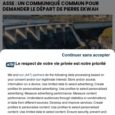
ASSE : UN COMMUNIQUÉ COMMUN POUR
DEMANDER LE DÉPART DE PIERRE EKWAH
Continuer sans accepter
Le respect de votre vie privée est notre priorité
We and
our (447) partners
do the following data processing based on
your consent and/or our legitimate interest: Store and/or access
information on a device; Use limited data to select advertising; Create
profiles for personalised advertising; Use profiles to select personalised
advertising; Measure advertising performance; Measure content
performance; Understand audiences through statistics or combinations
CYANOBACTÉRIES : LE PRÉFÊT PREND UN
of data from different sources; Develop and improve services; Create
ARRÊTÉ POUR LES ACTIVITÉS DE...
profiles to personalise content; Use profiles to select personalised
content; Use limited data to select content; Ensure security, prevent and