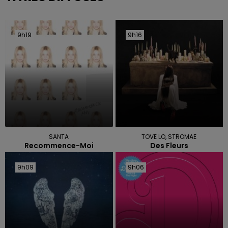
9h19
9h19
9h16
9h16
SANTA
TOVE LO, STROMAE
Recommence-Moi
Des Fleurs
9h09
9h09
9h06
9h06