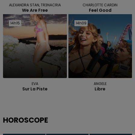
ALEXANDRA STAN, TR3NACRIA
CHARLOTTE CARDIN
We Are Free
Feel Good
14h15
14h15
14h09
14h09
EVA
ANGELE
Sur La Piste
Libre
HOROSCOPE