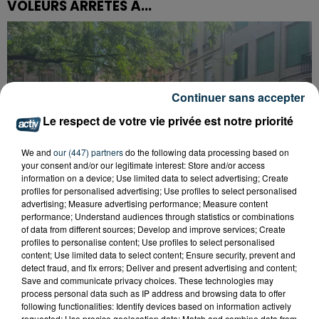
VOLEURS ARRÊTÉS À...
Continuer sans accepter
Le respect de votre vie privée est notre priorité
We and
our (447) partners
do the following data processing based on
your consent and/or our legitimate interest: Store and/or access
information on a device; Use limited data to select advertising; Create
profiles for personalised advertising; Use profiles to select personalised
advertising; Measure advertising performance; Measure content
performance; Understand audiences through statistics or combinations
of data from different sources; Develop and improve services; Create
profiles to personalise content; Use profiles to select personalised
content; Use limited data to select content; Ensure security, prevent and
SAINT-ETIENNE : DÉPART DE FEU RUE ROGER
detect fraud, and fix errors; Deliver and present advertising and content;
SALENGRO, LE SECTEUR À ÉVITER
Save and communicate privacy choices. These technologies may
process personal data such as IP address and browsing data to offer
following functionalities: Identify devices based on information actively
requested; Use precise geolocation data; Match and combine data from