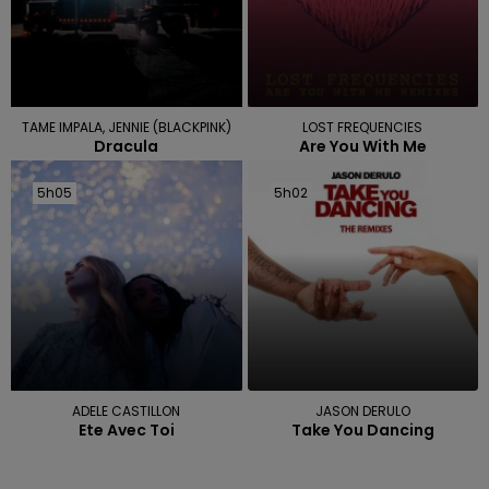
TAME IMPALA, JENNIE (BLACKPINK)
LOST FREQUENCIES
Dracula
Are You With Me
5h05
5h05
5h02
5h02
ADELE CASTILLON
JASON DERULO
Ete Avec Toi
Take You Dancing