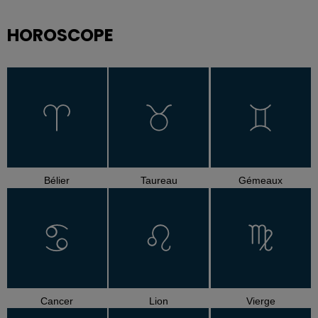
HOROSCOPE
Bélier
Taureau
Gémeaux
Cancer
Lion
Vierge