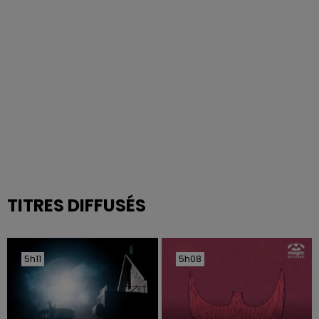
TITRES DIFFUSÉS
5h11
5h11
5h08
5h08